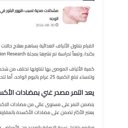
مشكلات صحية تسبب ظهور البثور في
الوجه
2024-08-30
القيام بتناول الألياف الغذائية يساهم بعلاج حالا
بكندا، وتبعاً لدراسة تم نشرها بمجلة Food & Nutrition Research سنة 2015.
وللنساء تبلغ الكمية 25 غرام باليوم الواحد، أما للحامل فإن الكمية تبلغ من 20 إلى 35 غرام باليوم.
يعد التمر مصدر غني بمضادات الأك
يعتبر الأكثر تضمن على مضادات الأكسدة بالمقارن
ويقوم بتقليل نسبة الإصابة بالعديد من الأمراض، 