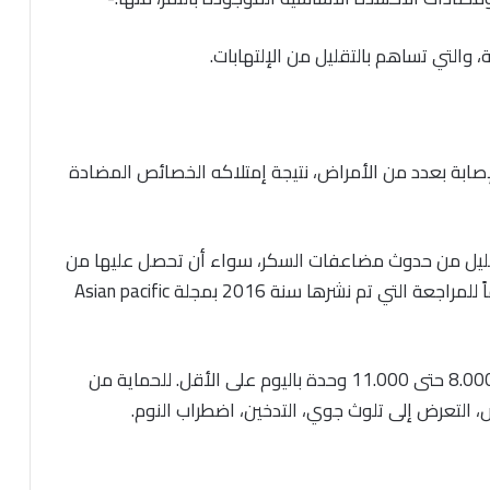
والتي تساهم بالتقليل من الإلتهابات.
إصابة بعدد من الأمراض، نتيجة إمتلاكه الخصائص المضادة
ليل من حدوث مضاعفات السكر، سواء أن تحصل عليها من
خلال الطعام أو أحد المكملات الغذائية، وهذا وفقاً للمراجعة التي تم نشرها سنة 2016 بمجلة Asian pacific
الكمية الموصى بها من مضادات الاكسدة تقريباً 8.000 حتى 11.000 وحدة باليوم على الأقل. للحماية من
ض، التعرض إلى تلوث جوي، التدخين، اضطراب النوم.