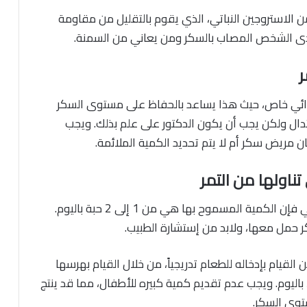
ن الاستروجين النباتي، الذي يقوم بالتقليل من مقاومة
دى الشخص المصاب بالسكر ومن يعاني من السمنة.
ر
ذائي خاص، حيث هذا يساعد بالحفاظ على مستوى السكر
تدال ولكن يجب أن يكون الدكتور على علم بذلك. ويجب
ان مريض سكر أم لا يتم تحديد الكمية الملائمة.
ناولها من التمر
إذا كان الشخص مريض سكر من النوع الأول والثاني فإن الكمية المسموح بها هي من 1 إلى 2 حبة باليوم.
ر حمل معها، ولابد من إستشارة الطبيب.
قيام بإدخاله للطعام تدريجياً، من خلال القيام بهرسها
مع أحد أنواع الفاكهه، ومن ثم التدرج حتى 2 إلى 3 باليوم. ويجب عدم تقديم كمية كبيره للأطفال، مما قد ينتج
توى السكر.