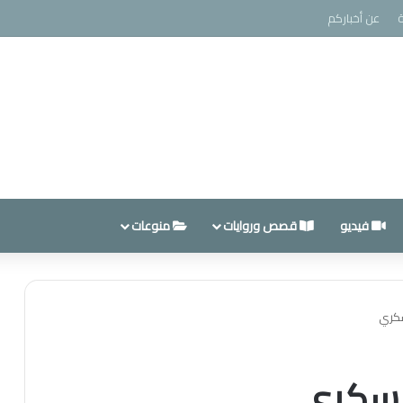
عن أخباركم
فيديو
قصص وروايات
منوعات
سكري
السكري