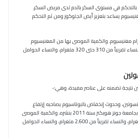
 بالتحكم في مستوى السكر بالدم لدى مريض السكر.
يسيوم يساعد بتعزيز أيض الجلوكوز ومن ثم التحكم
واحدة ذات الحجم المتوسط تتضمن 3 ملغرام مغنيسيوم. والكمية الموصى بها من المغنيسيوم
ليتناولها الرجال تقريباً من 400 إلى 420 ملغرام. والنساء تقريباً من 310 حتى 320 ملغرام، والنساء الحوامل
ولين
لين نتيجة تضمنه على عناصر مفيدة، وهي:-
نسولين، وحدوث إنخفاض بالبوتاسيوم يصاحبه إرتفاع
بمستوى السكر بالدم. وهذا كما قامت كلية الطب بجامعة جونز هوبكنز سنة 2011 بنشره. والكمية الموصى
بها من البوتاسيوم ليتناولها الرجال تقريباً 3.400 ملغرام، والنساء تقريباً من 2.600 ملغرام، والنساء الحوامل