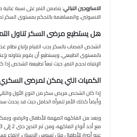
الاستروجين النباتي
: يتضمن التمر على نسبة عالية م
الانسولين، والمساهمة بالتحكم بمستوى السكر ل
هل يستطيع مرضى السكر تناول التم
الشخص المصاب بالسكر يجب القيام بإتباع نظام غ
بالمستوى الطبيعي. ويستطيع أن يقوم بتناوله بإع
الإنتباه لحجم التمر، حيث تبعاً لطبيعة الشخص إذا ك
الكميات التي يمكن لمرضى السكري ت
وأيضاً كذلك الأمر للمرأة الحامل حيث قد يحدث سك
ويعد من الفاكهه المهمة للأطفال والرضع، ويمكن ال
عنه أضرار للأطفال مثل تسوس الاسنان، إرتفاع مس