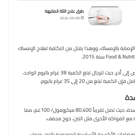
طرق علاج اللثة الملتهبة
2024-06-08
ت الإصابة بالإمساك، ووهذا يقلل من التكلفة لعلاج الإمساك
كمية الألياف الموصى بها لتناولها تختلف من شخص إلى أخر، حيث للرجال تبلغ الكمية 38 غرام باليوم الواحد،
سدة
يتضمن التمر على مستوى عالي من مضادات الاكسدة، حيث تصل تقريباً 80.400 ميكرومول/ 100غم، مما
ة مع الفواكه الأخرى مثل التين، خوخ مجفف.
ومضادات الأكسدة الأساسية الموجودة بالتمر، منها:-