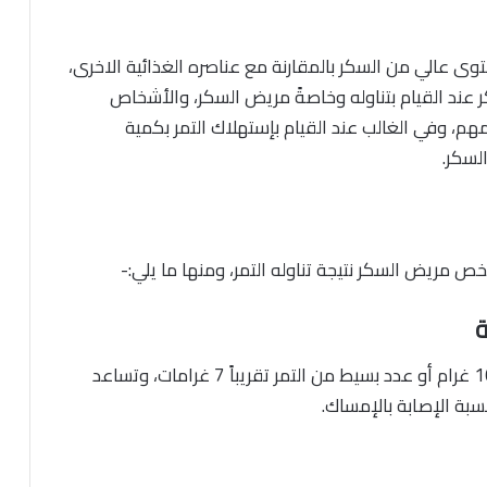
وى عالي من السكر بالمقارنة مع عناصره الغذائية الاخرى،
عند القيام بتناوله وخاصةً مريض السكر، والأشخاص
م، وفي الغالب عند القيام بإستهلاك التمر بكمية
لسكر.
 مريض السكر نتيجة تناوله التمر، ومنها ما يلي:-
ة
حيث أن نسبة الألياف الموجودة بالتمر تصل إلى 100 غرام أو عدد بسيط من التمر تقريباً 7 غرامات، وتساعد
سبة الإصابة بالإمساك.