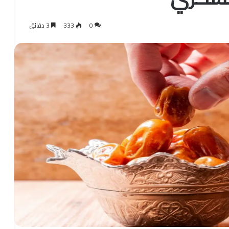
0
333
3 دقائق