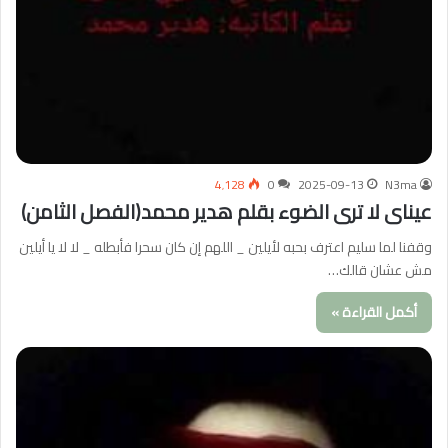
4٬128
0
2025-09-13
N3ma
عيناى لا ترى الضوء بقلم هدير محمد(الفصل الثامن)
وقفنا لما سليم اعترف بحبه لأيلين _ اللهم إن كان سحرا فأبطله _ لا لا يا أيلين
مش عشان قالك…
أكمل القراءة »