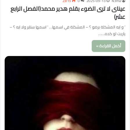
2٬819
0
2025-09-13
N3ma
عيناى لا ترى الضوء بقلم هدير محمد(الفصل الرابع
عشر)
‘ و ايه المشكلة برضو ؟ – المشكلة في اسمها… ‘ اسمها ستاير ولا ايه ؟ –
ياريت لو كده……
أكمل القراءة »