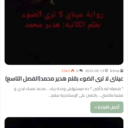
3٬945
0
2025-09-13
N3ma
عيناى لا ترى الضوء بقلم هدير محمد(الفصل التاسع)
* بتبصيله ليه يا أيلين ؟ ده ميستهلش وحدة زيك… محمد مسك ايدي و
مشينا بتاكسي… راجعين على الإسكندرية سليم…
أكمل القراءة »