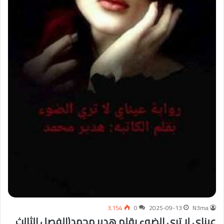
3٬154
0
2025-09-13
N3ma
عيناى لا ترى الضوء بقلم هدير محمد(الفصل الثالث