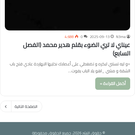
4٬688
0
2025-09-13
N3ma
عيناي لا تري الضوء بقلم هدير محمد (الفصل
السابع)
=و ليه تستني لبكره و تضغطي على أعصابك نخليها النهاردة عادي فتح باب
الشقة و مشي _اهو يلا الباب يفوت…
أكمل القراءة »
الصفحة التالية
© حقوق النشر 2026، جميع الحقوق محفوظة