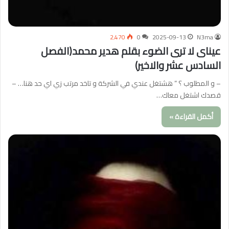
2٬470
0
2025-09-13
N3ma
عيناى لا ترى الضوء بقلم هدير محمد(الفصل
السادس عشر والاخير)
– و المطلوب ؟ ” هشتغل عندي في الشركة و تاخد مرتب زي اي حد هنا… –
قصدك اشتغل معاك…
أكمل القراءة »