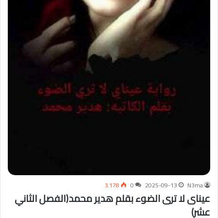
3٬178
0
2025-09-13
N3ma
عيناى لا ترى الضوء بقلم هدير محمد(الفصل الثاني
عشر)