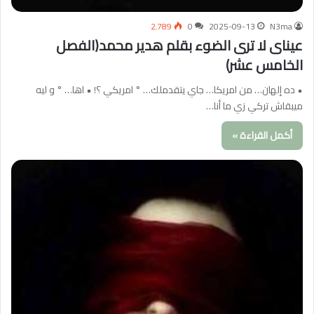
2٬789
0
2025-09-13
N3ma
عيناى لا ترى الضوء بقلم هدير محمد(الفصل
الخامس عشر)
• ده إلهان… من امريكا… جاي يتقدملك… ° امريكي ؟! • اها… ° و ليه
ميبقاش تركي زي ما أنا…
أكمل القراءة »