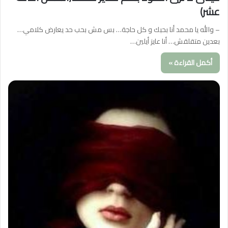
عشر)
– والله يا محمد أنا بحبك و كل حاجة… بس مش بحب حد يعارض كلامي…
بعدين متقلقش… أنا عايز أيلين…
أكمل القراءة »