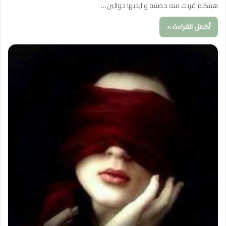
هيتكلم قربت منه حضنته و ايديها حوالين…
أكمل القراءة »