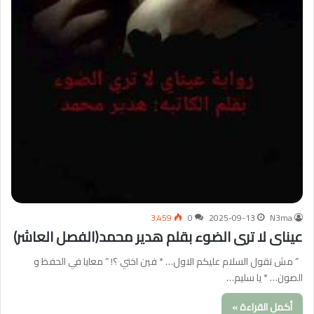
3٬459
0
2025-09-13
N3ma
عيناى لا ترى الضوء بقلم هدير محمد(الفصل العاشر)
” مش تقول السلام عليكم الاول… * فين اختي ؟! ” معايا في الحفظ و
الصون… * يا سليم…
أكمل القراءة »