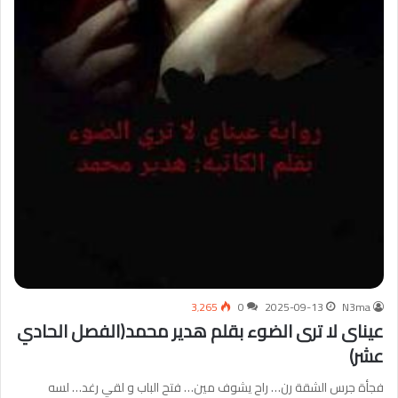
3٬265
0
2025-09-13
N3ma
عيناى لا ترى الضوء بقلم هدير محمد(الفصل الحادي
عشر)
فجأة جرس الشقة رن… راح يشوف مين… فتح الباب و لقي رغد… لسه