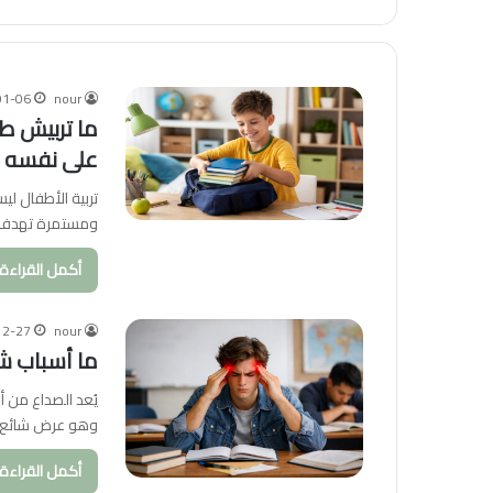
01-06
nour
على نفسه
تربية الأطفال ل
ومستمرة تهدف 
أكمل القراءة 
12-27
nour
ما أسباب شي
يُعد الصداع من أ
وهو عرض شائع ق
أكمل القراءة 