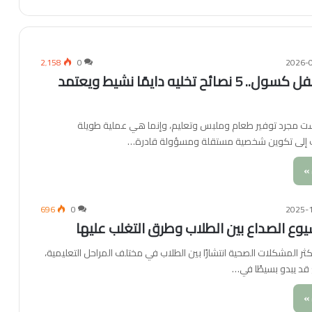
2٬158
0
2026-
ما تربيش طفل كسول.. 5 نصائح تخليه دايمًا نشيط ويعتمد
يست مجرد توفير طعام وملبس وتعليم، وإنما هي عملية طويلة
إلى تكوين شخصية مستقلة ومسؤولة قادرة…
»
696
0
2025-
وع الصداع بين الطلاب وطرق التغلب عليها
كثر المشكلات الصحية انتشارًا بين الطلاب في مختلف المراحل التعليمية،
د يبدو بسيطًا في…
»