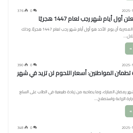
376
0
2025-
ن أول أيام شهر رجب لعام 1447 هجريًا
أعلنت دار الإفتاء المصرية أن يوم الأحد هو أول أيام شهر رجب لعام 1447 هجريًا، وذلك
هلال…
»
390
0
2025-
عة تطمئن المواطنين: أسعار اللحوم لن تزيد في شهر
ر رمضان المبارك، وما يصاحبه من زيادة طبيعية في الطلب على السلع
وزارة الزراعة واستصلاح…
»
348
0
2025-