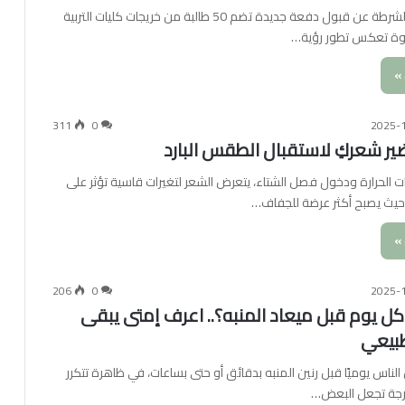
أعلنت أكاديمية الشرطة عن قبول دفعة جديدة تضم 50 طالبة من خريجات كليات التربية
طوة تعكس تطور رؤية…
»
311
0
2025-
 الحرارة ودخول فصل الشتاء، يتعرض الشعر لتغيرات قاسية تؤثر على
يث يصبح أكثر عرضة للجفاف…
»
206
0
2025-
ل يوم قبل ميعاد المنبه؟.. اعرف إمتى يبقى
بيعي
لناس يوميًا قبل رنين المنبه بدقائق أو حتى بساعات، في ظاهرة تتكرر
رجة تجعل البعض…