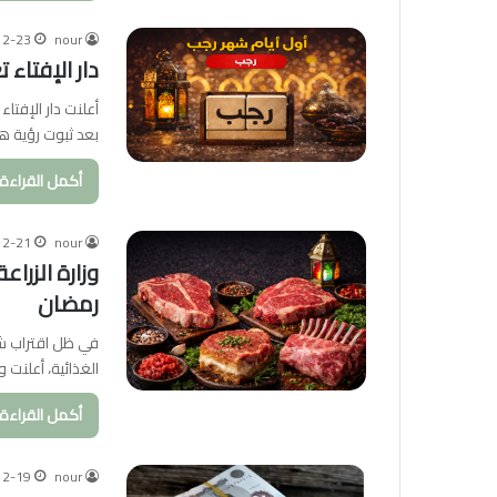
12-23
nour
دار الإفتاء تعل
بعد ثبوت رؤية 
أكمل القراءة 
12-21
nour
وزارة الزرا
رمضان
في ظل اقتراب شه
الغذائية، أعلنت 
أكمل القراءة 
12-19
nour