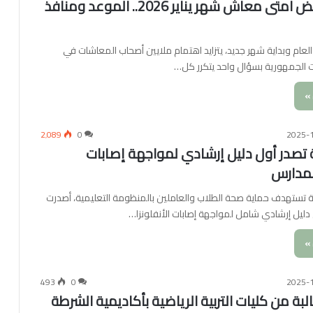
اعرف هتقبض امتى معاش شهر يناير 2026.. الموعد ومنافذ
العام وبداية شهر جديد، يتزايد اهتمام ملايين أصحاب المعاشات في
الجمهورية بسؤال واحد يتكرر كل…
»
2٬089
0
2025-
 تصدر أول دليل إرشادي لمواجهة إصابات
المدارس
ستهدف حماية صحة الطلاب والعاملين بالمنظومة التعليمية، أصدرت
 دليل إرشادي شامل لمواجهة إصابات الأنفلونزا…
»
493
0
2025-