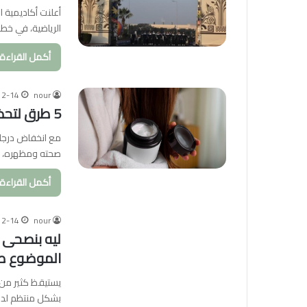
الرياضية، في خ
أكمل القراءة 
12-14
nour
5 طرق لتحضير شعركِ لاستقبال الطقس البارد
مع انخفاض درجات
صحته ومظهره، ح
أكمل القراءة 
12-14
nour
ليه بنصحى ك
الموضوع ط
يستيقظ كثير من ا
بشكل منتظم لد