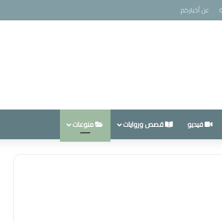
عن أخباركم
فيديو
قصص وروايات
منوعات