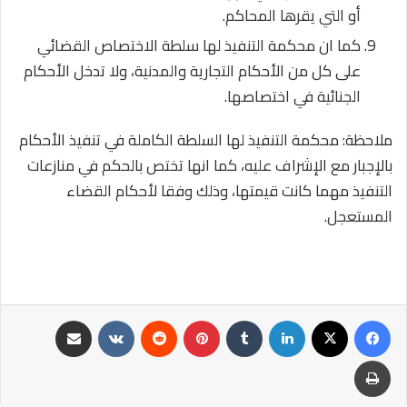
أو التي يقرها المحاكم.
كما ان محكمة التنفيذ لها سلطة الاختصاص القضائي
على كل من الأحكام التجارية والمدنية، ولا تدخل الأحكام
الجنائية في اختصاصها.
ملاحظة: محكمة التنفيذ لها السلطة الكاملة في تنفيذ الأحكام
بالإجبار مع الإشراف عليه، كما انها تختص بالحكم في منازعات
التنفيذ مهما كانت قيمتها، وذلك وفقا لأحكام القضاء
المستعجل.
فيسبوك
‫X
لينكدإن
‏Tumblr
بينتيريست
‏Reddit
‏VKontakte
مشاركة عبر البريد
طباعة