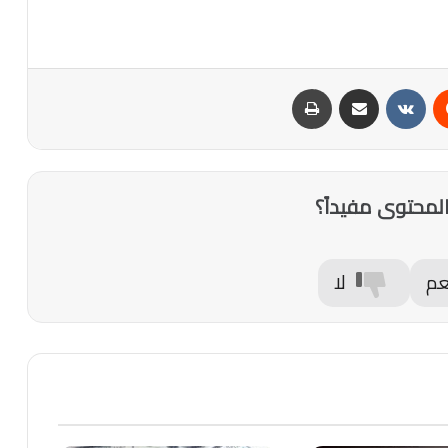
‏Reddit
‏VKontakte
مشاركة عبر البريد
طباعة
لمحتوى مفيداً؟
عم
لا