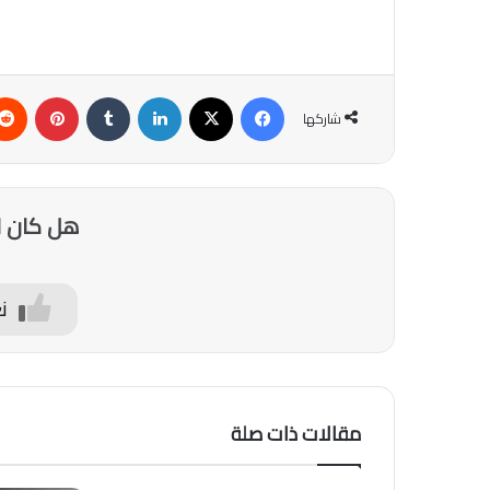
فيسبوك
‫X
لينكدإن
‏Tumblr
بينتيريست
شاركها
هل كان ا
ن
مقالات ذات صلة