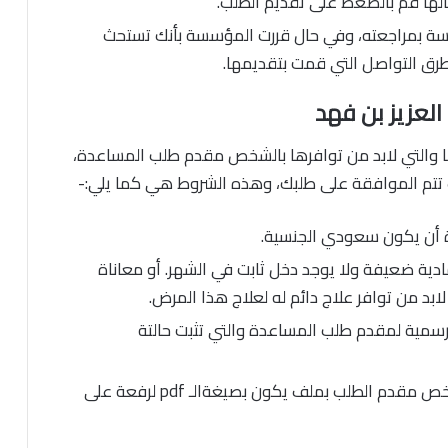
خالها قم بالضغط على تقديم الطلب.
سة بمراجعته، وفي حال قررت المؤسسة بأنك تستحث
ق التواصل التي قمت بتقديمها.
لعزيز بن فهد
التي لابد من توافرها بالشخص مقدم طلب المساعدة،
تتم الموافقة على طلبك، وهذه الشروط هي كما يلي:-
أن يكون سعودي الجنسية.
دية ضعيفة ولا يوجد دخل ثابت في الشهر. أو معاناة
بد من توافر علاج دائم له لعلاج هذا المرض.
رسمية لمقدم طلب المساعدة والتي تثبت حالتة
تجميع ورفع كافة المستندات المتعلقة بالشخص مقدم الطلب بملف يكون بصيغةالـ pdf لرفعة على