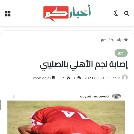
بحث عن
الوضع المظلم
الق
الرئيسية
/
اخبار
اخبار
إصابة نجم الأهلي بالصليبي
nour
2023-09-21
0
359
دقيقة واحدة