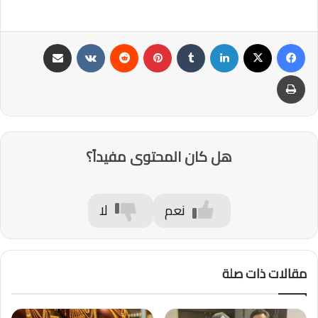
فيسبوك
‫X
لينكدإن
‏Tumblr
بينتيريست
‏Reddit
‏VKontakte
مشاركة عبر البريد
طباعة
هل كان المحتوى مفيداً؟
نعم
لا
مقالات ذات صلة