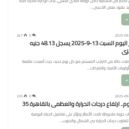
ثير من الأهمية داخل أروقة النادي الأهلي، بدأت الإدارة التحرك الجاد
 عقود بعض اللاعبين…
»
247
0
2025-09
سعر الدولار اليوم السبت 13-9-2025 يسجل 48.13 جنيه
كزى
ات حالة من الترقب المستمر مع كل يوم جديد، حيث أصبحت متابعة
ولويات الأفراد والشركات…
»
225
0
2025-09
.. ارتفاع درجات الحرارة والعظمى بالقاهرة 35
ت جوية ملحوظة تلفت الأنظار وتؤثر على تفاصيل الحياة اليومية
تتفاوت درجات الحرارة بين الشمال والجنوب…