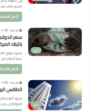
في خطوة تحمل الك
لحسم ملف تمديد
أكمل القراءة 
-13
nabula
بالبنك المر
اخبار
يشهد سوق العمل
سعر الدولار من أ
أكمل القراءة 
-13
nabula
الطقس اليوم
يشهد اليوم تغيرا
للمواطنين، حيث 
اخبار