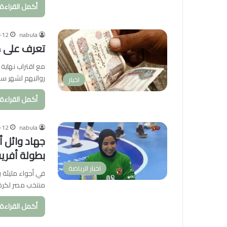
أكمل القراءة 
-12
nabula
تعرف على مو
مع اقتراب نهاي
رواتبهم لشهر سبتمبر 2025، خاصة ب
اخبار
أكمل القراءة 
-12
nabula
جهاد وائل أ
بطولة أفريقيا
اخبار الرياضة
في أجواء مليئة 
منتخب مصر لكرة 
أكمل القراءة 