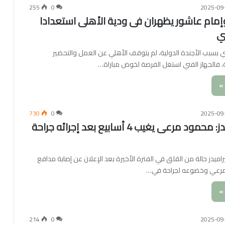
255
0
2025-09
وإمام عاشور يظهران فى ودية الأهلى استعدادا
ري
بسبب الأجندة الدولية، لم يتوقف الأهلي عن العمل والتحضير
ة، فالجهاز الفني استغل الفرصة لخوض مباراة…
»
730
0
2025-09
طبيب بيراميدز: محمود مرعى يغيب 4 أسابيع بعد إجرائه جراحة
ميدز حالة من القلق في الفترة الأخيرة بعد الإعلان عن إصابة مدافع
مرعي وخضوعه لجراحة في…
»
214
0
2025-09