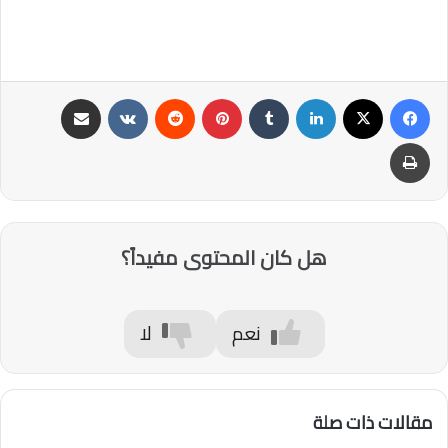
فيسبوك
‫X
لينكدإن
‏Tumblr
بينتيريست
‏Reddit
‏VKontakte
مشاركة عبر البريد
طباعة
هل كان المحتوى مفيداً؟
نعم
لا
مقالات ذات صلة