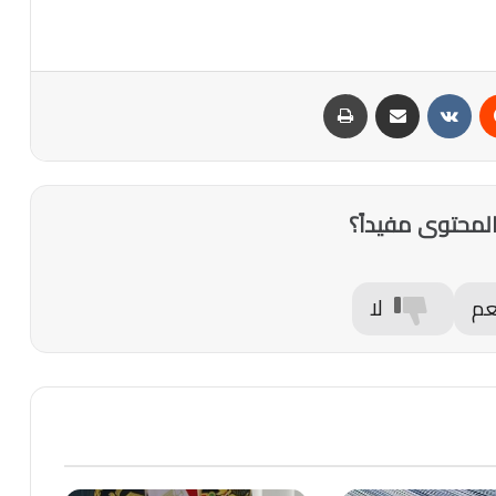
‏Reddit
‏VKontakte
مشاركة عبر البريد
طباعة
لمحتوى مفيداً؟
عم
لا