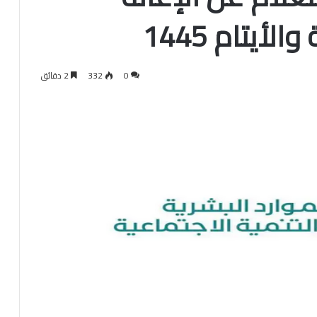
أيتام 1445
0
332
2 دقائق