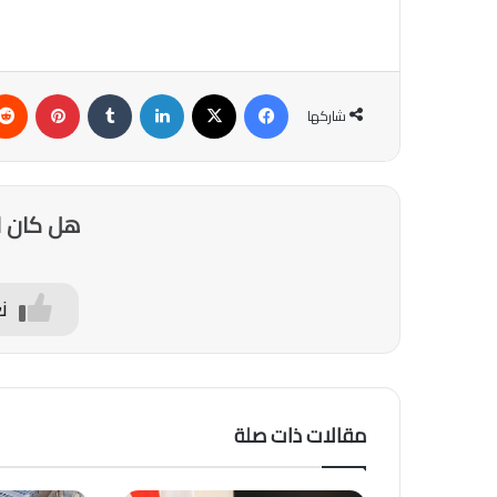
فيسبوك
‫X
لينكدإن
‏Tumblr
بينتيريست
شاركها
هل كان ا
ن
مقالات ذات صلة