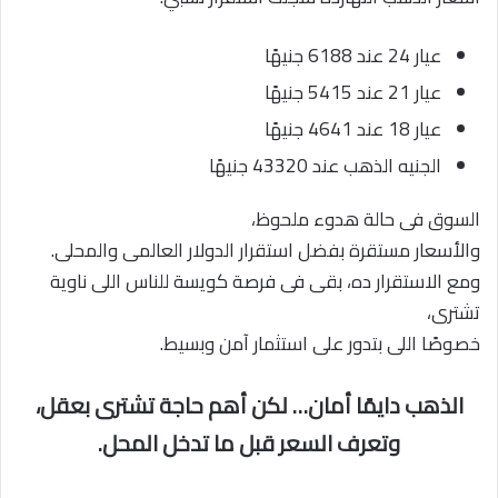
عيار 24 عند 6188 جنيهًا
عيار 21 عند 5415 جنيهًا
عيار 18 عند 4641 جنيهًا
الجنيه الذهب عند 43320 جنيهًا
السوق فى حالة هدوء ملحوظ،
والأسعار مستقرة بفضل استقرار الدولار العالمى والمحلى.
ومع الاستقرار ده، بقى فى فرصة كويسة للناس اللى ناوية
تشترى،
خصوصًا اللى بتدور على استثمار آمن وبسيط.
الذهب دايمًا أمان… لكن أهم حاجة تشترى بعقل،
وتعرف السعر قبل ما تدخل المحل.