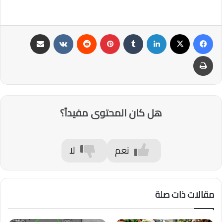
فيسبوك
‫X
لينكدإن
‏Tumblr
بينتيريست
‏Reddit
‏VKontakte
مشاركة عبر البريد
طباعة
هل كان المحتوى مفيداً؟
نعم
لا
مقالات ذات صلة