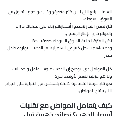
العامل الرابع اللى ناس كتير متعرفهوش هو
حجم التداول فى
السوق السوداء
،
لأن بعض التجار بيحددوا أسعارهم بناءً على عمليات شراء
بالدولار خارج الإطار الرسمى.
لكن الفترة الحالية السوق السوداء ضعفت جدًا،
وده ساهم بشكل كبير فى استقرار سعر الذهب النهارده داخل
مصر.
كل العوامل دى بتوضح إن الذهب ملوش عامل واحد ثابت،
ولا هو مرتبط بسعر الأونصة بس؛
هو نتاج حركة اقتصادية كاملة بتنعكس فى النهاية على الجرام
اللى بيتباع للمواطن.
كيف يتعامل المواطن مع تقلبات
أسعار الذهب؟ نصائح ذهبية قبل