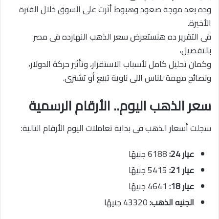
وده بعد موجة صعود وهبوط أثرت على السوق خلال الفترة
الأخيرة.
فى التقرير ده هنستعرض سعر الذهب النهارده فى مصر
بالتفصيل،
وكمان تحليل كامل لأسباب الاستقرار، وتأثير حركة الدولار،
ونصائح مهمة للناس اللى ناوية تبيع أو تشترى.
سعر الذهب اليوم.. الأرقام الرسمية
سجلت أسعار الذهب فى بداية تعاملات اليوم الأرقام التالية:
عيار 24:
6188 جنيهًا
عيار 21:
5415 جنيهًا
عيار 18:
4641 جنيهًا
الجنيه الذهب:
43320 جنيهًا