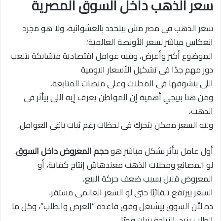
سعر الذهب داخل السوق المصرية
سعر الذهب فى مصر مش بيتحدد بالعشوائية، ولا هو مجرد
انعكاس مباشر لسعر الأونصة العالمية؛
الموضوع أكبر وأعرض، وفيه عوامل اقتصادية متشابكة بتلعب
دور مهم جدًا فى تشكيل الأسعار اليومية
اللى بنشوفها فى المحلات وعلى منصات المتابعة.
ومن هنا بييجي أهمية إن المواطن يعرف إيه اللى بيأثر فى
الدهب،
وليه السعر ممكن يتحرك فى لحظات رغم ثبات باقى العوامل.
أول عامل بيأثر بشكل مباشر هو
حجم المعروض داخل السوق
.
لو المصانع ومحلات الذهب معندهاش إنتاج كفاية، أو
المعروض قليل بسبب ضعف حركة البيع،
السعر بيرتفع تلقائيًا حتى لو السعر العالمى مستقر.
ده لأن السوق بيشتغل وفق قاعدة “العرض والطلب”، وكل ما
الطلب يزيد، الزيادة بتبان فورًا.