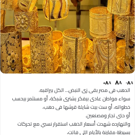
+
-
A
A
A
الدهب فى مصر بقى زى النبض… الكل بيراقبه.
سواء مواطن عادى بيفكر يشترى شبكة، أو مستثمر بيحسب
خطواته، أو ست بيت شايلة قرشها فى دهب،
أو حتى تجار ومصنعين.
والنهارده شهدت أسعار الذهب استقرار نسبي مع تحركات
بسيطة مقارنة بالأيام اللى فاتت،