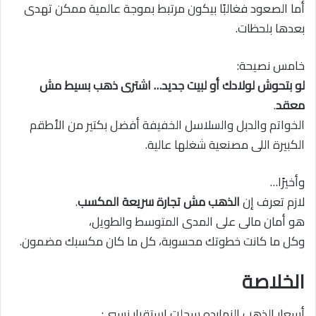
أما الصعود فغالبًا بيكون مرتبط بموجة عالمية ممكن تهدى
بعدها بلحظات.
خامس نصيحة:
لو بتحوش لولادك أو لبيت جديد… اشترى ذهب بسيط مش
معقد
.
الخواتم والدبل والسلاسل الخفيفة أفضل بكتير من الأطقم
الكبيرة اللى مصنعية شغلها عالية.
وأخيرًا…
لازم تعرف إن
الذهب مش تجارة سريعة المكسب
.
هو أمان مالى على المدى المتوسط والطويل،
وكل ما كانت خطوتك محسوبة، كل ما كان مكسبك مضمون.
الخلاصة
أسعار الذهب النهارده سجلت استقرار نسبي: