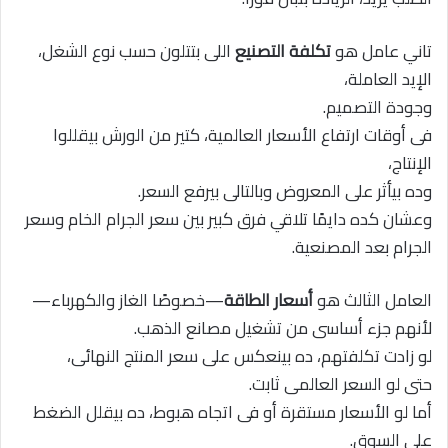
تاني عامل هو
تكلفة التصنيع
اللى بتتلون حسب نوع الشغل،
الإيد العاملة،
وجودة التصميم.
فى أوقات ارتفاع الأسعار العالمية، كتير من الورش بيقللوا
الإنتاج،
وده بيأثر على المعروض وبالتالى بيرفع السعر.
وعشان كده دايمًا تلاقي فرق كبير بين سعر الجرام الخام وسعر
الجرام بعد المصنعية.
العامل الثالث هو
أسعار الطاقة
—خصوصًا الغاز والكهرباء—
لأنهم جزء أساسى من تشغيل مصانع الذهب.
لو زادت تكلفتهم، ده بينعكس على سعر المنتج النهائى،
حتى لو السعر العالمى ثابت.
أما لو الأسعار مستقرة أو فى اتجاه هبوط، ده بيقلل الضغط
على السوق.