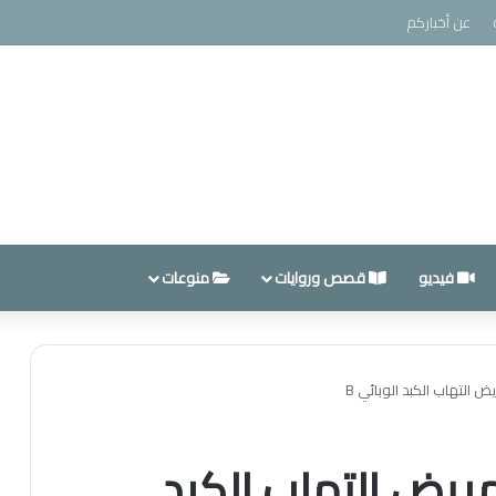
عن أخباركم
فيديو
قصص وروايات
منوعات
التهاب الكبد الوبائي B
يض التهاب الكبد