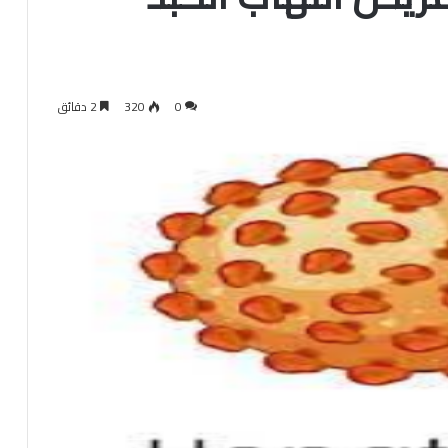
0
320
2 دقائق