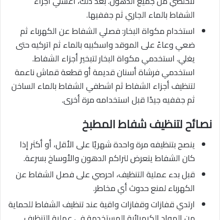
تتخلصي من جميع الدهون. بعد ذلك، اغسلي أجزاء
الشفاط بالماء الجاري ثم جففيها.
استخدام مكواة البخار: فصلي الشفاط عن الكهرباء ثم
ضعي وعاءً على الموقد واسكبيه بالماء ثم اتركيه حتى
يغلي. استخدمي مكواة البخار لتبخير أجزاء الشفاط.
استخدمي فرشاة أسنان قديمة أو قطعة قماش ناعمة
لتنظيف أجزاء الشفاط ثم اشطفي الشفاط بالماء الساخن
ثم جففيه جيدًا قبل استخدامه مرة أخرى.
نصائح لتنظيف شفاط المطبخ
ينصح بتنظيفه مرة واحدة شهريًا على الأقل، أو أكثر إذا
كان الشفاط يتعرض لتراكم الدهون والأوساخ بسرعة.
قبل بدء عملية التنظيف، احرصي على فصل الشفاط عن
الكهرباء لمنع حدوث أي مخاطر.
ارتدي قفازات وقفازات واقية عند تنظيف الشفاط للحماية
من المواد الكيميائية المستخدمة في عملية التنظيف.