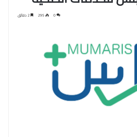
0
295
2 دقائق