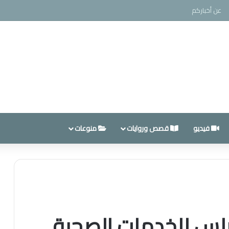
عن أخباركم
فيديو
قصص وروايات
منوعات
لس للخدمات الصحية