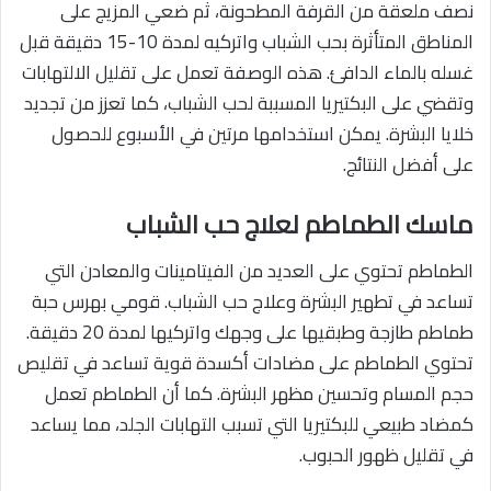
نصف ملعقة من القرفة المطحونة، ثم ضعي المزيج على
المناطق المتأثرة بحب الشباب واتركيه لمدة 10-15 دقيقة قبل
غسله بالماء الدافئ. هذه الوصفة تعمل على تقليل الالتهابات
وتقضي على البكتيريا المسببة لحب الشباب، كما تعزز من تجديد
خلايا البشرة. يمكن استخدامها مرتين في الأسبوع للحصول
على أفضل النتائج.
ماسك الطماطم لعلاج حب الشباب
الطماطم تحتوي على العديد من الفيتامينات والمعادن التي
تساعد في تطهير البشرة وعلاج حب الشباب. قومي بهرس حبة
طماطم طازجة وطبقيها على وجهك واتركيها لمدة 20 دقيقة.
تحتوي الطماطم على مضادات أكسدة قوية تساعد في تقليص
حجم المسام وتحسين مظهر البشرة. كما أن الطماطم تعمل
كمضاد طبيعي للبكتيريا التي تسبب التهابات الجلد، مما يساعد
في تقليل ظهور الحبوب.