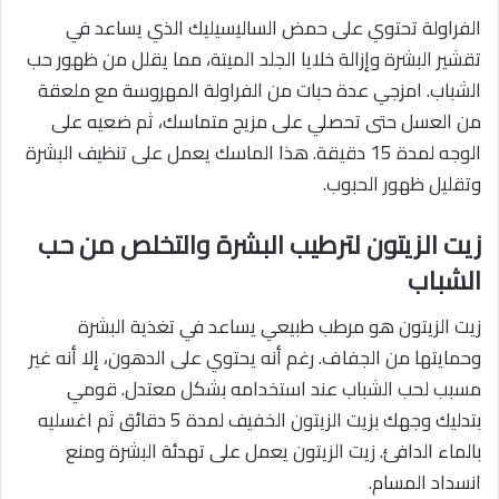
الفراولة تحتوي على حمض الساليسيليك الذي يساعد في
تقشير البشرة وإزالة خلايا الجلد الميتة، مما يقلل من ظهور حب
الشباب. امزجي عدة حبات من الفراولة المهروسة مع ملعقة
من العسل حتى تحصلي على مزيج متماسك، ثم ضعيه على
الوجه لمدة 15 دقيقة. هذا الماسك يعمل على تنظيف البشرة
وتقليل ظهور الحبوب.
زيت الزيتون لترطيب البشرة والتخلص من حب
الشباب
زيت الزيتون هو مرطب طبيعي يساعد في تغذية البشرة
وحمايتها من الجفاف. رغم أنه يحتوي على الدهون، إلا أنه غير
مسبب لحب الشباب عند استخدامه بشكل معتدل. قومي
بتدليك وجهك بزيت الزيتون الخفيف لمدة 5 دقائق ثم اغسليه
بالماء الدافئ. زيت الزيتون يعمل على تهدئة البشرة ومنع
انسداد المسام.