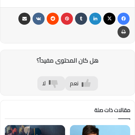
فيسبوك
‫X
لينكدإن
‏Tumblr
بينتيريست
‏Reddit
‏VKontakte
مشاركة عبر البريد
طباعة
هل كان المحتوى مفيداً؟
نعم
لا
مقالات ذات صلة