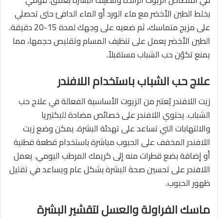
بخلط الطين الأخضر مع ماء الورد أو الماء الدافئ حتى تحصلي
على مزيج متماسك، ثم ضعيه على وجهك لمدة 15-20 دقيقة.
الطين الأخضر يعمل على تنظيف المسام وتقليص حجمها، مما
يمنع تكوّن حب الشباب مستقبلاً.
علاج حب الشباب باستخدام اللافندر
زيت اللافندر يُعتبر من الزيوت الأساسية الفعالة في علاج حب
الشباب. يحتوي اللافندر على خصائص مضادة للبكتيريا
والالتهابات التي تساعد على تهدئة البشرة. يمكن وضع زيت
اللافندر المخفف على الحبوب مباشرة باستخدام قطعة قطنية
أو إضافة بضع قطرات منه إلى كريمك المرطب اليومي. يعمل
اللافندر على تحسين صحة البشرة بشكل عام ويساعد في تقليل
ظهور الحبوب.
ماسك الفراولة والعسل لتقشير البشرة