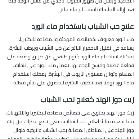
التجاعيد ويقلل من ظهور الحبوب. تأكدي من غسل الوجه جيدًا
بعد إزالة الماسك باستخدام ماء فاتر.
علاج حب الشباب باستخدام ماء الورد
ماء الورد معروف بخصائصه المهدئة والمضادة للبكتيريا.
يساعد في تقليل الاحمرار الناتج عن حب الشباب ويرطب البشرة.
يمكنكِ استخدام ماء الورد كتونر طبيعي عن طريق وضعه على
قطعة قطنية ومسح الوجه بها. يعمل ماء الورد على تنظيف
المسام وتوازن مستوى الزيوت في البشرة. يمكنكِ استخدام
ماء الورد يوميًا بعد تنظيف البشرة للحصول على نتائج فعالة.
زيت جوز الهند كعلاج لحب الشباب
زيت جوز الهند يحتوي على خصائص مضادة للبكتيريا والالتهابات،
مما يجعله مثاليًا لعلاج حب الشباب. ضعي بضع قطرات من زيت
جوز الهند على المناطق المصابة بحب الشباب واتركيه طوال
الليل. زيت جوز الهند يساعد على ترطيب البشرة وتنظيف المسام