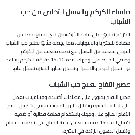
ماسك الكركم والعسل للتخلص من حب
الشباب
الكركم يحتوي على مادة الكركومين التي تتمتع بخصائص
مضادة للبكتيريا والالتهابات، مما يجعله مثاليًا لعلاج حب الشباب.
امزجي ملعقة من العسل مع نصف ملعقة من الكركم،
وضعي الخليط على وجهك لمدة 10-15 دقيقة. الكركم يساعد
في تقليل التورم والاحمرار ويحسن مظهر البشرة بشكل عام.
عصير التفاح لعلاج حب الشباب
عصير التفاح يحتوي على مضادات أكسدة وفيتامينات تعمل
على تنظيف البشرة وتقليل ظهور الحبوب. قومي بتطبيق عصير
التفاح الطازج على وجهك باستخدام قطعة قطنية أو ضعيه
كقناع لمدة 15 دقيقة. يعمل عصير التفاح على تنظيف المسام
وتقليل الدهون الزائدة في البشرة.