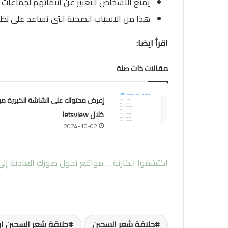
يمنع الاشخاص التعبير عن انتمائهم لجماعات
هذا من الاسباب الصحية التي تساعد على نظ
اقرأ ايضا:
مقالات ذات صلة
إعرض محتواك على الشاشة الكبيرة م
خلال letsview
2024-10-02
اكتشفوا الكارثة … مواقع تحول صورك العادية إلى 
حلاقة شعر السجين
حلاقة شعر السجين او