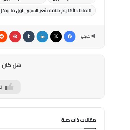
لماذا دائمًا يتم حلاقة شعر السجين اول ما بيدخ
فيسبوك
‫X
لينكدإن
‏Tumblr
بينتيريست
شاركها
هل كان ا
ن
مقالات ذات صلة