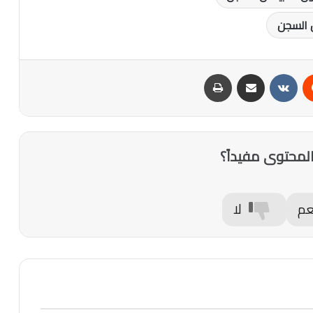
ل السجن
‏Reddit
‏VKontakte
مشاركة عبر البريد
طباعة
لمحتوى مفيداً؟
عم
لا