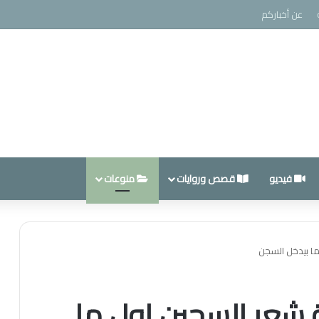
عن أخباركم
فيديو
قصص وروايات
منوعات
 ما بيدخل السجن
قة شعر السجين اول ما