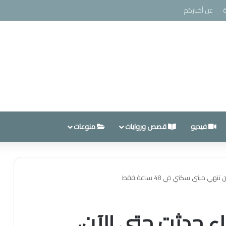
عن أخباركم
فيديو
قصص وروايات
منوعات
 مبنى سكني في 48 ساعة فقط
ء حدثت حتى الآن،