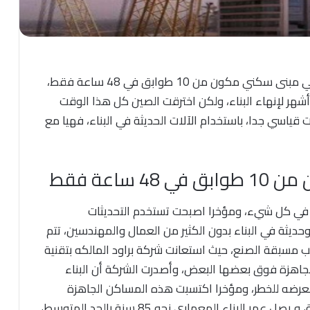
شاهد أسرع عملية بناء حدثت حتى الآن، الصين تنهي مبنى سكني مكون من 10 طوابق في 48 ساعة فقط،
كون من 10 طابق يستغرق أشهر لإنهاء البناء، ولكن اخترقت الصين كل هذا الوقت
ون من 10 طوابق في وقت قياسي جدا، باستخدام الآلات الحديثة في البناء، فهيا مع
اعة فقط
في كل شيء، ومؤخرا اصبحت تستخدم التحديثات
يثة في البناء بدون الكثير من العمال والمهندسين، تتم
لب مسبقة الصنع، حيث استعانت شركة براود المالكه بتقنية
لجاهزة فوق بعضها البعض، وأصدرت الشركة أن البناء
 معرضه للخطر، ومؤخرا اكتسبت هذه المساكن الجاهزة
شعبيه كبيره وذلك بسبب سرعة البناء وقلة التكلفة، و يصل عمر البناء المعماري نحو 85 سنة بالحد المتوسط،