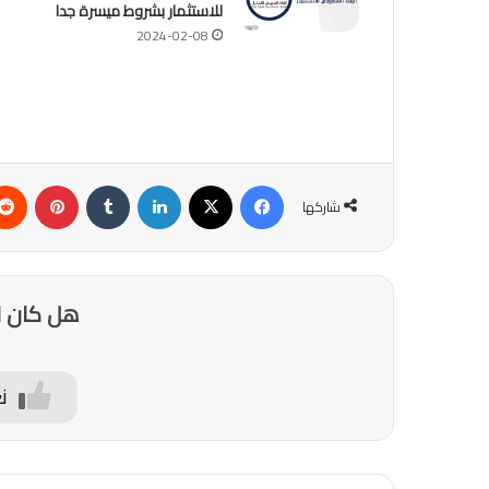
للاستثمار بشروط ميسرة جدا
2024-02-08
فيسبوك
‫X
لينكدإن
‏Tumblr
بينتيريست
شاركها
هل كان ا
ن