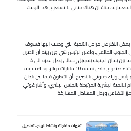
لار في تلك المباني المعمارية، حيث ان هناك مباني لا تستغرق هذا الوقت
لك بغض النظر عن مراحل التنمية التي وصلت إليها فسوف
 الجنوب العالمي، وأعلن الرئيس شي جين بينغ أن الصين
قامت بإنشاء صندوق التنمية العالمية والتعاون فيما بين بلدان الجنوب بتمويل إجمالي يصل قدره الى 4
مليارات دولار وتقوم المؤسسات المالية الصينية بإنشاء صندوق خاص بقيمة 10 مليارات دولار، وذلك سوف
رئيس وزراء جيبوتي بالتصريح بأن التعاون فيما بين بلدان
للتنمية البشرية المرتبطة بالجنس البشري، وأشار غوتي
يعزز التضامن ويحل المشاكل المشتركة.
تغيرات مفاجئة ونشاط للرياح.. تفاصيل