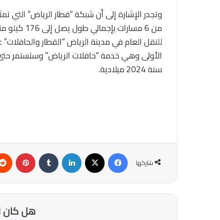
وتجدر الإشارة إلى أن شبكة “قطار الرياض” التي تمث
للنقل العام في مدينة الرياض “القطار والحافلات”
الأولى وهي خدمة “حافلات الرياض” وستستمر حتى ي
سنة 2024 ميلادية.
فيسبوك
‫X
لينكدإن
‏Tumblr
بينتيريست
شاركها
هل كان ا