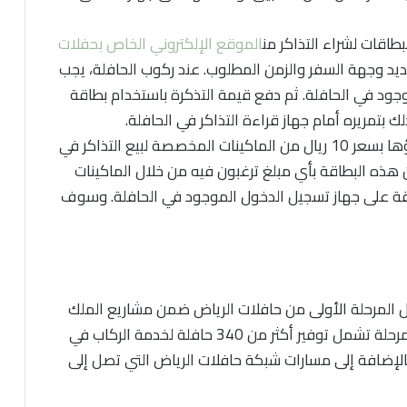
اقات لشراء التذاكر من
الموقع الإلكتروني الخاص بحفلات
يد وجهة السفر والزمن المطلوب. عند ركوب الحافلة، يجب
ود في الحافلة. ثم دفع قيمة التذكرة باستخدام بطاقة
هذه بطاقة مسبقة الدفع يمكن شراؤها بسعر 10 ريال من الماكينات المخصصة لبيع التذاكر في
هذه البطاقة بأي مبلغ ترغبون فيه من خلال الماكينات
قة على جهاز تسجيل الدخول الموجود في الحافلة. وسوف
ل المرحلة الأولى من حافلات الرياض ضمن مشاريع الملك
عبد العزيز لهيئة النقل العام بالمدينة، و أن هذه المرحلة تشمل توفير أكثر من 340 حافلة لخدمة الركاب في
قطة توقف تغطي هذه 15 مسارا بالإضافة إلى مسارات شبكة حافلات الرياض التي تصل إلى