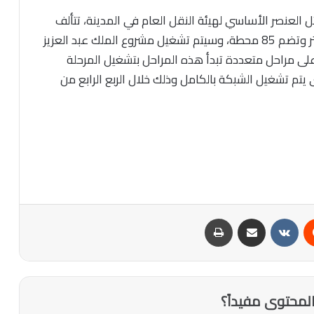
ل العنصر الأساسي لهيئة النقل العام في المدينة، تتألف
من 6 مسارات بإجمالي طول يصل إلى 176 كيلو متر وتضم 85 محطة، وسيتم تشغيل مشروع الملك عبد العزيز
 على مراحل متعددة تبدأ هذه المراحل بتشغيل المرحلة
تم تشغيل الشبكة بالكامل وذلك خلال الربع الرابع من
‏Reddit
‏VKontakte
مشاركة عبر البريد
طباعة
لمحتوى مفيداً؟