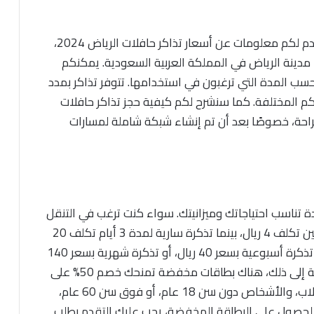
أسعار تذاكر حافلات الرياض، في هذا المقال، سنقدم لكم معلومات عن أسعار تذاكر حافلات الرياض 2024،
ء مدينة الرياض في المملكة العربية السعودية. يمكنكم
ذكرة بسعر يتراوح بين 4 ريال و 200 ريال، حسب المدة التي ترغبون في استخدامها. تتوفر تذاكر بمدد
ًا، لتناسب احتياجاتكم المختلفة. كما سنشرح لكم كيفية حجز تذاكر حافلات
قل براحة، خصوصًا بعد أن تم إنشاء شبكة شاملة لمسارات
دة تناسب احتياجاتك وميزانيتك. سواء كنت ترغب في التنقل
ليوم واحد أو لفترة أطول. تذكرة سارية لمدة ساعتين تكلف 4 ريال، بينما تذكرة سارية لمدة 3 أيام تكلف 20
ريال. إذا كنت تخطط للبقاء لأسبوع، فيمكنك شراء تذكرة أسبوعية بسعر 40 ريال، أو تذكرة شهرية بسعر 140
ريال إذا كنت تحتاج إلى التنقل لفترة أطول. بالإضافة إلى ذلك، هناك بطاقات مخفضة تمنحك خصم 50% على
سعر التذاكر، وهي مخصصة لفئات معينة مثل الطلاب، والأشخاص دون سن 18 عام، أو فوق سن 60 عام،
لحصول على البطاقة المخفضة، يجب عليك التقدم بطلب