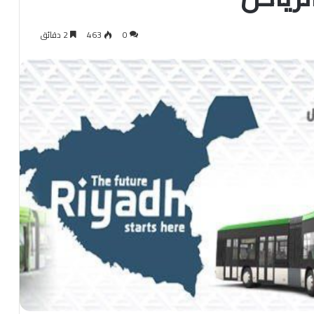
0
463
2 دقائق