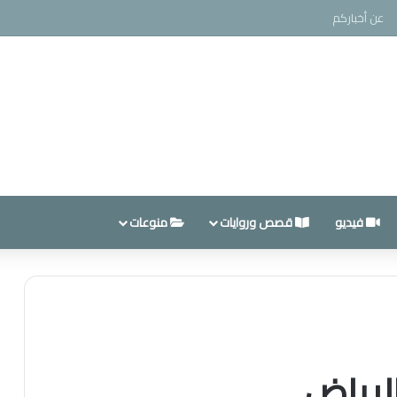
عن أخباركم
فيديو
قصص وروايات
منوعات
الرياض