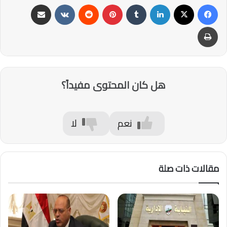
فيسبوك
‫X
لينكدإن
‏Tumblr
بينتيريست
‏Reddit
‏VKontakte
مشاركة عبر البريد
طباعة
هل كان المحتوى مفيداً؟
نعم
لا
مقالات ذات صلة