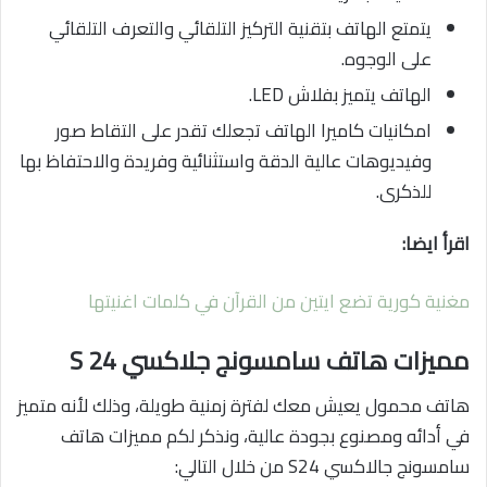
يتمتع الهاتف بتقنية التركيز التلقائي والتعرف التلقائي
على الوجوه.
الهاتف يتميز بفلاش LED.
امكانيات كاميرا الهاتف تجعلك تقدر على التقاط صور
وفيديوهات عالية الدقة واستثنائية وفريدة والاحتفاظ بها
للذكرى.
اقرأ ايضا:
مغنية كورية تضع ايتين من القرآن في كلمات اغنيتها
مميزات هاتف سامسونج جلاكسي S 24
هاتف محمول يعيش معك لفترة زمنية طويلة، وذلك لأنه متميز
في أدائه ومصنوع بجودة عالية، ونذكر لكم مميزات هاتف
سامسونج جالاكسي S24 من خلال التالي: