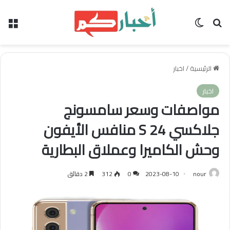
بحث عن
الوضع المظلم
الق
الرئيسية
/
اخبار
اخبار
مواصفات وسعر سامسونج
جلاكسي S 24 منافس الأيفون
وحش الكاميرا وعملاق البطارية
nour
2023-08-10
0
312
2 دقائق