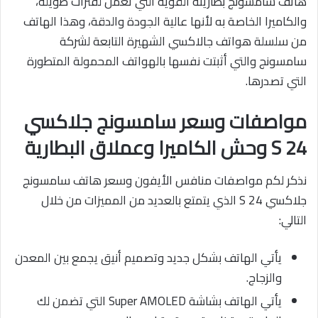
هاتف سامسونج بطاريته القوية التي تعمل لفترات طويلة،
والكاميرا الخاصة به لأنها عالية الجودة والدقة، وهذا الهاتف
من سلسلة هواتف جالاكسي الشهيرة التابعة لشركة
سامسونج والتي أثبتت نفسها بالهواتف المحمولة المتطورة
التي تصدرها.
مواصفات وسعر سامسونج جلاكسي
24 وحش الكاميرا وعملاق البطارية
S
نذكر لكم مواصفات منافس الأيفون وسعر هاتف سامسونج
جلاكسي S 24 الذي يتمتع بالعديد من المميزات من خلال
التالي:
يأتي الهاتف بشكل جديد وتصميم أنيق يجمع بين المعدن
والزجاج.
يأتي الهاتف بشاشة Super AMOLED التي تضمن لك