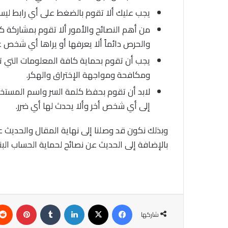
يجب عليك ألا تقوم بالضغط على أي رابط لي
من أهم النصائح والأمور ألا تقوم بمشاركة 
والحرص دائماً ألا يعرفها أو يراها أي شخص غ
يجب أن تقوم بحماية كافة المعلومات التي 
ومكافحة ومواجهة الإختراق والهكر.
لابد أن تقوم بحفظ كلمة السر واسم المس
إلى أي شخص أخر وألا يحدث لها أي ضرر.
وبذلك نكون قد وصلنا إلى نهاية المقال والحديث عن
بالإضافة إلى الحديث عن نصائح لحماية الحساب الب
فيسبوك
‫X
لينكدإن
‏Tumblr
بينتيريست
شاركها