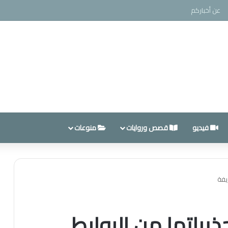
عن أخباركم
فيديو
قصص وروايات
منوعات
يفة
يراتها من الروابط