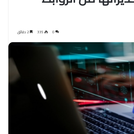
0
335
2 دقائق