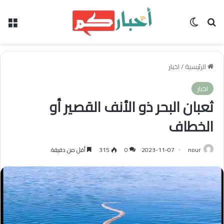
بحث عن
الوضع المظلم
الق
الرئيسية
/
اخبار
اخبار
‏ثعبان البحر ذو الأنف القصير أو
الخطاف
nour
2023-11-07
0
315
أقل من دقيقة