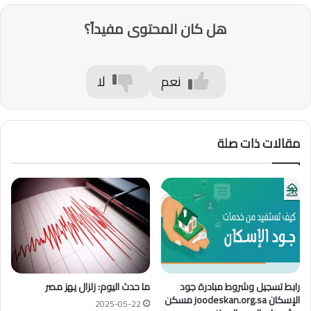
هل كان المحتوى مفيداً؟
نعم
لا
مقالات ذات صلة
رابط تسجيل وشروط مبادرة جود
ما حدث اليوم: زلزال يهز مصر
الإسكان joodeskan.org.sa مسكن
2025-05-22