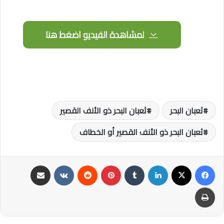
لمشاهدة الفيديو اضغط هنا
‏ثعبان البحر
‏ثعبان البحر ذو الأنف القصير
‏ثعبان البحر ذو الأنف القصير أو الخطاف
فيسبوك
‫X
لينكدإن
‏Tumblr
بينتيريست
‏Reddit
‏VKontakte
مشاركة عبر البريد
طباعة