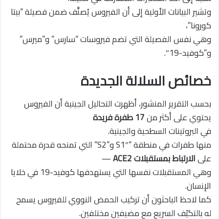
وتشير البيانات الأولية إلى أن الفيروس يُصنَّف ضمن فصيلة “بيتا
كورونا”،
وهي نفس الفصيلة التي تضم فيروسات “سارس” و”ميرس”
و”كوفيد-19″.
خصائص السلالة الجديدة
بحسب التقرير المنشور، أظهرت التحاليل الجينية أن الفيروس
يحتوي على أكثر من
17 طفرة فريدة
في البروتينات السطحية والجينية.
منها طفرات في منطقة “S1″ و”S2” التي تمنحه قدرة محتملة
على
الارتباط بمستقبلات ACE2
—
وهي المستقبلات نفسها التي يستهدفها كوفيد-19 في خلايا
الإنسان.
كما لاحظ الباحثون أن تركيب الحمض النووي للفيروس يسمح
له بالتكيّف السريع مع مضيفين مختلفين.