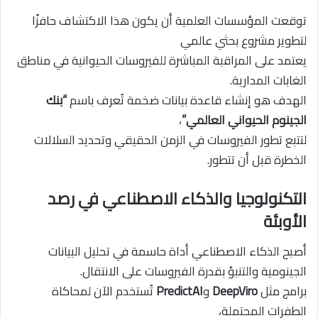
توقعت المؤسسات العلمية أن يكون هذا الاكتشاف حافزًا
لتطوير مشروع بحثي عالمي
يعتمد على المراقبة المباشرة للفيروسات الحيوانية في مناطق
الغابات المدارية.
الهدف هو إنشاء قاعدة بيانات ضخمة تُعرف باسم
“بنك
الجينوم الحيواني العالمي”
،
لتتبع تطور الفيروسات في الزمن الحقيقي وتحديد السلالات
الخطرة قبل أن تتطور.
التكنولوجيا والذكاء الاصطناعي في رصد
الأوبئة
أصبح الذكاء الاصطناعي أداة حاسمة في تحليل البيانات
الجينومية والتنبؤ بقدرة الفيروسات على الانتقال.
برامج مثل
DeepViro
و
PredictAI
تُستخدم الآن لمحاكاة
الطفرات المحتملة،