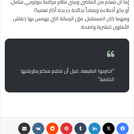
إما أن يتعلم من الماضي ويبني نظام مراقبة بيولوجي شامل،
أو يكرر أخطاءه ويفاجأ بجائحة جديدة أكثر تعقيدًا.
ومهما كان المستقبل، فإن الرسالة التي يهمس بها خفاش
الأمازون للبشرية واضحة:
“احترموا الطبيعة.. قبل أن تنتقم منكم بطريقتها
الخاصة.”
فيسبوك
‫X
لينكدإن
‏Tumblr
بينتيريست
‏Reddit
‏VKontakte
مشاركة عبر البريد