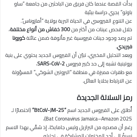
بدأت القصة عندما كان فريق من الباحثين من جامعة “ساو
باولو” يجري دراسة بيئية
عن التنوع الفيروسي في الحياة البرية بولاية “أمازوناس”.
خلال فحص عينات من أكثر من
300 خفاش من أنواع مختلفة
،
تم رصد وجود جينات فيروسية غير مألوفة ضمن عائلة
كورونا
فيريدي
.
وبعد التحليل المخبري، تبيّن أن الفيروس الجديد يحتوي على بنية
بروتينية تشبه إلى حد كبير فيروس
SARS-CoV-2
،
مع طفرات مميزة في منطقة “البروتين الشوكي” المسؤولة
عن الارتباط بخلايا العائل.
رمز السلالة الجديدة
أُطلق على الفيروس الجديد اسم
“BtCoV-JM-25”
(اختصارًا لـ
Bat Coronavirus Jamaica–Amazon 2025)،
رغم أن مصدره من البرازيل وليس جامايكا، إذ سُمِّي بهذا الاسم
نسبةً إلى أحد المختبرات المشاركة في تحليله.