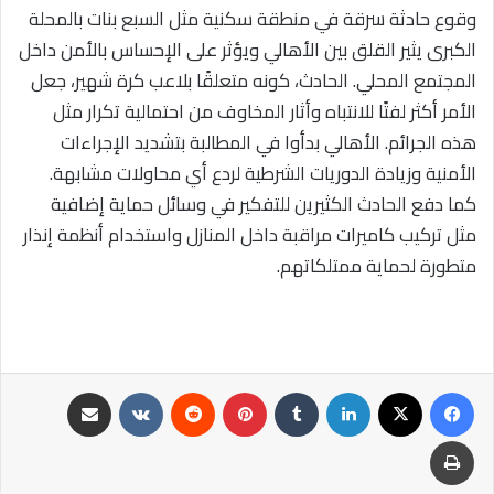
وقوع حادثة سرقة في منطقة سكنية مثل السبع بنات بالمحلة
الكبرى يثير القلق بين الأهالي ويؤثر على الإحساس بالأمن داخل
المجتمع المحلي. الحادث، كونه متعلقًا بلاعب كرة شهير، جعل
الأمر أكثر لفتًا للانتباه وأثار المخاوف من احتمالية تكرار مثل
هذه الجرائم. الأهالي بدأوا في المطالبة بتشديد الإجراءات
الأمنية وزيادة الدوريات الشرطية لردع أي محاولات مشابهة.
كما دفع الحادث الكثيرين للتفكير في وسائل حماية إضافية
مثل تركيب كاميرات مراقبة داخل المنازل واستخدام أنظمة إنذار
متطورة لحماية ممتلكاتهم.
فيسبوك
‫X
لينكدإن
‏Tumblr
بينتيريست
‏Reddit
‏VKontakte
مشاركة عبر البريد
طباعة