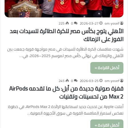
225
0
2026-03-27
om yosef
الأهلي يتوج بكأس مصر للكرة الطائرة للسيدات بعد
الفوز على الزمالك
شهدت منافسات الكرة الطائرة للسيدات في مصر مواجهة قوية جمعت بين
الأهلي والزمالك في نهائي كأس مصر لموسم 2025–2026، في…
أكمل القراءة »
245
0
2026-03-25
om yosef
قفزة صوتية جديدة من أبل: كل ما تقدمه AirPods
Max 2 من تحسينات وتقنيات
أعلنت Apple عن تحديث جديد لسماعاتها الرائدة AirPods Max 2، في خطوة
تعكس استمرار المنافسة القوية في سوق الأجهزة الصوتية…
أكمل القراءة »