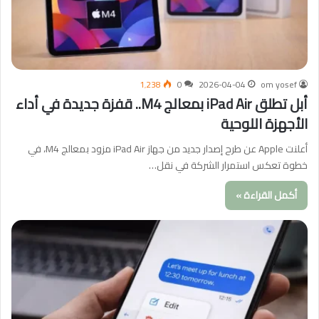
1٬238
0
2026-04-04
om yosef
أبل تطلق iPad Air بمعالج M4.. قفزة جديدة في أداء
الأجهزة اللوحية
أعلنت Apple عن طرح إصدار جديد من جهاز iPad Air مزود بمعالج M4، في
خطوة تعكس استمرار الشركة في نقل…
أكمل القراءة »