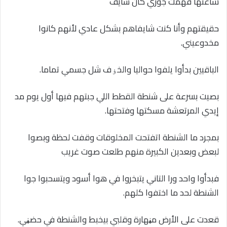
ساعتها فهمت جوزي كان شايف
حقيقتهم وأنا كنت شايفاهم بشكل عادي لأنهم كانوا
مخدوعيني.
الباقيين بدأوا يلفوا حواليا والخۏف شل جسمي تماما.
بصيت بسرعة على شنطة القطط اللي جبتهم فيها أول يوم مد
إيدي المرتعشة مسكتها وفتحتها.
بمجرد ما الشنطة اتفتحت المخلوقات وقفت لحظة وبصوا
لبعض وبعدين الكبيرة منهم طلعت صوت غريب
فبدأوا واحد ورا التاني يتبخروا في هوا أسود ويتسحبوا جوا
الشنطة لحد ما اختفوا كلهم.
قعدت على الأرض مڼهارة وقلبي بيخبط والشنطة في حضڼي.