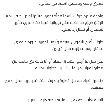
شعري وقف وجسمي اتجمد في مكاني.
واحدة فيهم حركت راسها فجأة نحوي عينيها لونها أصفر لامع
البؤبؤ ضيق جدا نظرة مش حيوانية فيها ذكاء غريب كأنها
بتقيمني أو بتحلل رد فعلي.
حاولت أفتح تليفوني بسرعة وأبعت لجوزي صورة دلوقتي
علشان يشوف إنهم مش غريبين
لكن قبل ما أرفع الكاميرا القطة أو أيا كانت دي قامت من
مكانها ونزلت من على السرير بخطوات بطيئة
جناحها اتحرك مع كل خطوة وصوت احتكاكه بالهوا عمل صفير
ضعيف.
التانية بدأت تزحف على الملاية ناحية طرف السرير