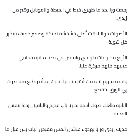
رجعت ورا لحد ما ظهري خبط في الحيطة والموبايل وقع من
إيدي.
الأصوات حواليا بقت أعلى خشخشة تكتكة وصفير خفيف بيتكرر
كل شوية.
الأربع مخلوقات دلوقتي واقفين في نصف دايرة قدامي
عينيهم كلهم مركزة عليا.
واحدة منهم اتقدمت أكتر جناحها اتحرك فجأة وطلع منه صوت
زي الورق بيتقطع.
التانية طلعت صوت أشبه بصرير باب قديم والباقيين ردوا بنفس
النغمة.
مديت إيدي ورايا بهدوء علشان ألمس مقبض الباب بس قبل ما