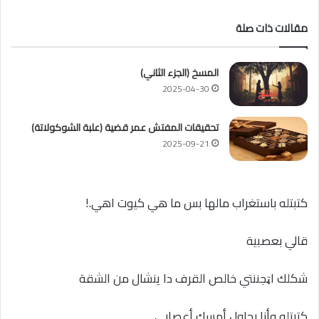
مقالات ذات صلة
المسخ (الجزء الثاني)
2025-04-30
تحقيقات المفتش عمر قضية (علبة الشوكولاتة)
2025-09-21
كتبتله باستغراب مالها بس ما هي كيوت اهي.!
قالي بعصبية
شكلك اټجننتي خالص القرف دا ينشال من الشقة
كتبتله وأنا بحاول أمسك أعصابي