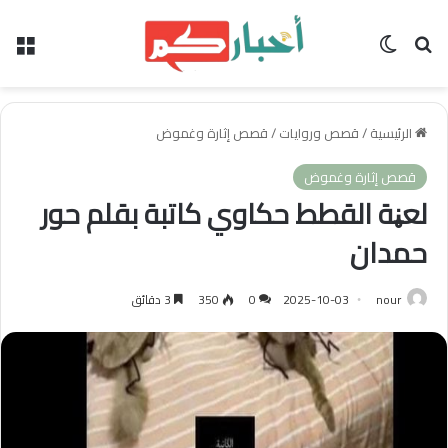
بحث عن
الوضع المظلم
الق
الرئيسية
/
قصص وروايات
/
قصص إثارة وغموض
قصص إثارة وغموض
لعڼة القطط حكاوي كاتبة بقلم حور
حمدان
nour
2025-10-03
0
350
3 دقائق