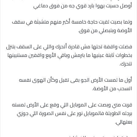
أوصل حسيت بهوا بارد قوي جه من فوق دماغي
ولما بصيت لقيت حاجة خامسة أكبر منهم متشبثة في سقف
الأوضة وبتبصلي من فوق.
فضلت واقفة تحتها مش قادرة أتحرك واللي على السقف بتنزل
بخطوات ثابتة عينيها ما بترمش وباقي الأربع واقفين مستنيينها
تتحرك.
أول ما لمست الأرض الجو بقى تقيل وكأن الهوى نفسه
اتسحب من الأوضة.
قربت مني وبصت على الموبايل اللي وقع على الأرض لمسته
برجله الطويلة فالموبايل نور على نفس الصورة اللي جوزي
بعتهالي.