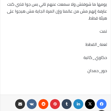
يومها ما شوفتش ولا سمعت عنهم تاني بس جوا قلبي كنت
عارفة إنهم مش من عالمنا وإن المرة الجاية مش هيجوا على
هيئة قطط.
تمت
لعنة_القطط
حكاوي_كاتبة
حور_حمدان
فيسبوك
‫X
لينكدإن
‏Tumblr
بينتيريست
‏Reddit
‏VKontakte
مشاركة عبر البريد
طباعة