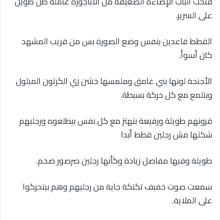
فتحت الباب الإضاءة الضعيفة من الأباجورة عاملة ظل طويل
على السرير.
القطط قاعدين بنفس وضع الصورة بس من قريب المشهد
كان أسوأ.
الأجنحة لونها بني غامق وملمسها خشن زي الكرتون المبلول
وبتلمع مع كل حركة بسيطة.
قرونهم طويلة ورفيعة بتهتز مع كل نفس بيطلعوه ورجليهم
شكلها مش رجلين قطط أبدا
طويلة وفيها مفاصل زيادة وكأنها رجلين صرصور ضخم.
سمعت صوت خفيف تكتكة جاية من رجليهم وهم بيتحركوا
على الملاية.