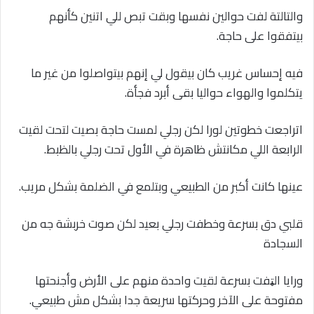
والتالتة لفت حوالين نفسها وبقت تبص للي اتنين كأنهم
بيتفقوا على حاجة.
فيه إحساس غريب كان بيقول لي إنهم بيتواصلوا من غير ما
يتكلموا والهواء حواليا بقى أبرد فجأة.
اتراجعت خطوتين لورا لكن رجلي لمست حاجة بصيت لتحت لقيت
الرابعة اللي مكانتش ظاهرة في الأول تحت رجلي بالظبط.
عينها كانت أكبر من الطبيعي وبتلمع في الضلمة بشكل مريب.
قلبي دق بسرعة وخطفت رجلي بعيد لكن صوت خربشة جه من
السجادة
ورايا الټفت بسرعة لقيت واحدة منهم على الأرض وأجنحتها
مفتوحة على الآخر وحركتها سريعة جدا بشكل مش طبيعي.