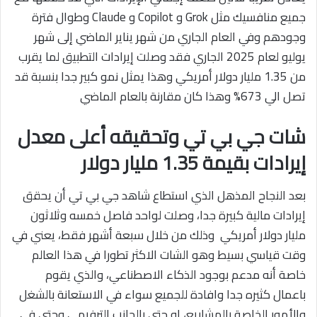
جميع منافسيك مثل Grok و Copilot و Claude وطوال فترة
وجودهم وفي العام الجاري من شهر يناير الماضي إلى شهر
يوليو لعام 2025 الجاري فقد وصلت إيرادات التطبيق لما يقرب
من 1.35 مليار دولار أمريكي وهذا يمثل نمو كبير جدا بنسبة قد
تصل الي 673% وهذا كان مقارنة بالعام الماضي
شات جي بي تي وتحقيقه أعلى معدل
إيرادات بقيمة 1.35 مليار دولار
بعد النجاح المذهل الذي استطاع شاهد جي بي تي أن يحقق
إيرادات مالية كبيرة جدا، وصلت لواحد فاصل خمسه وثلاثون
مليار دولار أمريكي وذلك من خلال سبعة أشهر فقط، يعني في
وقت قياسي بسيط وهو الشات الاكثر تطورا في هذا العالم
خاصة أنه مدعم بوجود الذكاء الاصطناعي، والذي يقوم
باعمال كثيره جدا وافادة للجميع سواء في الاستعانة بالشغل
والأمور الخاصة بالمشاريع، او حتى بالجانب الترفيهي وحتى في