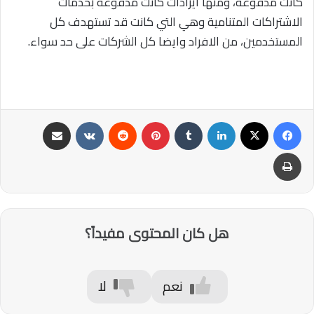
كانت مدفوعة، ومنها ايرادات كانت مدفوعة بخدمات
الاشتراكات المتنامية وهي التي كانت قد تستهدف كل
المستخدمين، من الافراد وايضا كل الشركات على حد سواء.
فيسبوك
‫X
لينكدإن
‏Tumblr
بينتيريست
‏Reddit
‏VKontakte
مشاركة عبر البريد
طباعة
هل كان المحتوى مفيداً؟
نعم
لا