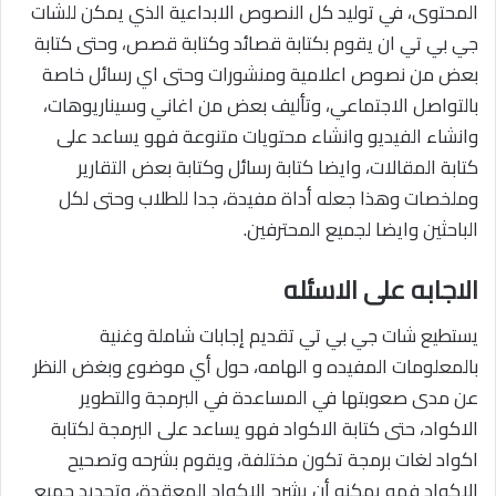
المحتوى، في توليد كل النصوص الابداعية الذي يمكن للشات
جي بي تي ان يقوم بكتابة قصائد وكتابة قصص، وحتى كتابة
بعض من نصوص اعلامية ومنشورات وحتى اي رسائل خاصة
بالتواصل الاجتماعي، وتأليف بعض من اغاني وسيناريوهات،
وانشاء الفيديو وانشاء محتويات متنوعة فهو يساعد على
كتابة المقالات، وايضا كتابة رسائل وكتابة بعض التقارير
وملخصات وهذا جعله أداة مفيدة، جدا للطلاب وحتى لكل
الباحثين وايضا لجميع المحترفين.
الاجابه على الاسئله
يستطيع شات جي بي تي تقديم إجابات شاملة وغنية
بالمعلومات المفيده و الهامه، حول أي موضوع وبغض النظر
عن مدى صعوبتها في المساعدة في البرمجة والتطوير
الاكواد، حتى كتابة الاكواد فهو يساعد على البرمجة لكتابة
اكواد لغات برمجة تكون مختلفة، ويقوم بشرحه وتصحيح
الاكواد فهو يمكنه أن يشرح الاكواد المعقدة، وتحديد جميع