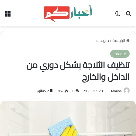
بحث عن
الوضع المظلم
الق
الرئيسية
/
منوعات
منوعات
تنظيف الثلاجة بشكل دوري من
الداخل والخارج
Marwa
2023-12-28
0
304
2 دقائق