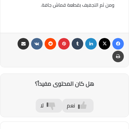
ومن ثم التجفيف بقطعة قماش جافة.
فيسبوك
‫X
لينكدإن
‏Tumblr
بينتيريست
‏Reddit
‏VKontakte
مشاركة عبر البريد
طباعة
هل كان المحتوى مفيداً؟
نعم
لا