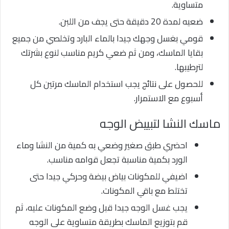
متساوية.
ضعيه لمدة 20 دقيقة حتى يجف من اللبن.
قومي بغسل وجهك جيدا بالماء البارد وتخلصي من جميع
بقايا الماسك، ومن ثم ضعي كريم مناسب لنوع بشرتك
لترطيبها.
للحصول على نتائج يجب استخدام الماسك مرتين كل
أسبوع مع الاستمرار.
ماسك النشا لتبييض الوجه
احضري طبق صغير وضعي به كمية من النشا وماء
الورد بكمية مناسبة تجعل قوامه مناسب.
اضيفي للمكونات بياض بيضة وحركي جيدا حتى
تختلط مع باقي المكونات.
يجب غسل الوجه جيدا قبل وضع المكونات عليه، ثم
قم بتوزيع الماسك بطريقة متساوية على الوجه