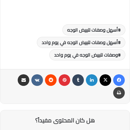
أسهل وصفات لتبييض الوجه
أسهل وصفات لتبييض الوجه في يوم واحد
وصفات لتبييض الوجه في يوم واحد
فيسبوك
‫X
لينكدإن
‏Tumblr
بينتيريست
‏Reddit
‏VKontakte
مشاركة عبر البريد
طباعة
هل كان المحتوى مفيداً؟