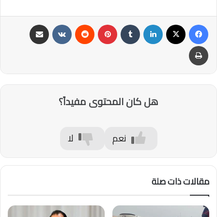
فيسبوك
‫X
لينكدإن
‏Tumblr
بينتيريست
‏Reddit
‏VKontakte
مشاركة عبر البريد
طباعة
هل كان المحتوى مفيداً؟
نعم
لا
مقالات ذات صلة