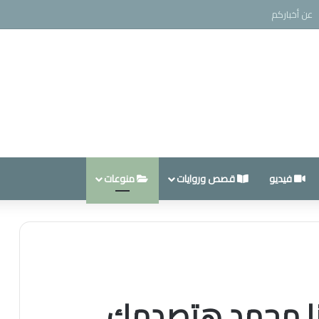
عن أخباركم
فيديو
قصص وروايات
منوعات
نا محمد هتصدمك