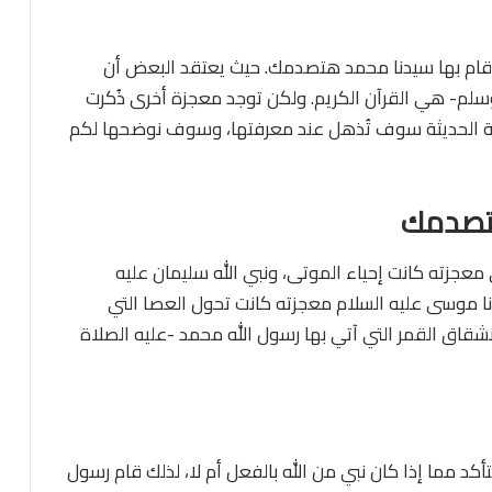
قام بها سيدنا محمد هتصدمك. حيث يعتقد البعض أن
وسلم- هي القرآن الكريم. ولكن توجد معجزة أخرى ذُكرت
لمية الحديثة سوف تُذهل عند معرفتها، وسوف نوضحها لكم
هتصدمك
عجزته كانت إحياء الموتى، ونبي الله سليمان عليه
ا موسى عليه السلام معجزته كانت تحول العصا التي
قاق القمر التي آتي بها رسول الله محمد -عليه الصلاة
أكد مما إذا كان نبي من الله بالفعل أم لا، لذلك قام رسول