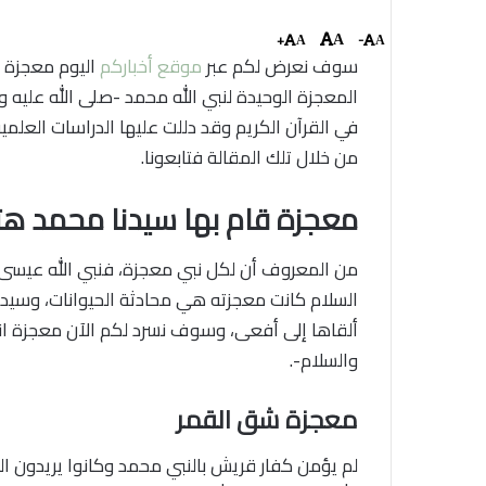
+
-
A
A
A
سوف نعرض لكم عبر
موقع أخباركم
اليوم معجزة 
المعجزة الوحيدة لنبي الله محمد -صلى الله عليه 
في القرآن الكريم وقد دللت عليها الدراسات الع
من خلال تلك المقالة فتابعونا.
معجزة قام بها سيدنا محمد 
من المعروف أن لكل نبي معجزة، فنبي الله عيسى م
السلام كانت معجزته هي محادثة الحيوانات، وسيدن
ألقاها إلى أفعى، وسوف نسرد لكم الآن معجزة انش
والسلام-.
معجزة شق القمر
لم يؤمن كفار قريش بالنبي محمد وكانوا يريدون الت