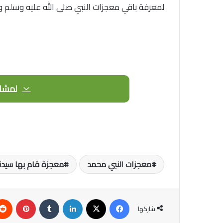
لمعرفة باقي معجزات النبي صلى الله عليه وسلم 
لمشاه
معجزات النبي محمد
معجزة قام بها سيد
فيسبوك
‫X
لينكدإن
‏Tumblr
بينتيريست
شاركها