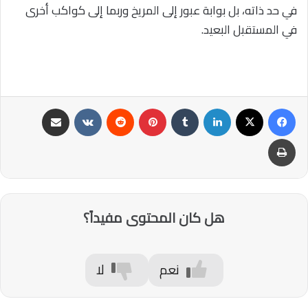
في حد ذاته، بل بوابة عبور إلى المريخ وربما إلى كواكب أخرى
في المستقبل البعيد.
فيسبوك
‫X
لينكدإن
‏Tumblr
بينتيريست
‏Reddit
‏VKontakte
مشاركة عبر البريد
طباعة
هل كان المحتوى مفيداً؟
نعم
لا