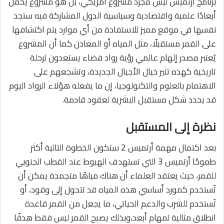
برنامج أرتميس ليس مجرد مشروع أمريكي، بل هو مشروع يحمل
أبعادًا علمية واقتصادية وسياسية الدول المشاركة فيه ستجد
نفسها في موقع مميز للاستفادة من أي موارد يتم اكتشافها
على القمر مستقبلًا، مثل المياه أو المعادن كما أن المشروع
يُعتبر مصدر إلهام عالمي رؤية رواد فضاء يستعدون لرحلة
تاريخية كهذه تثير خيال الأجيال الجديدة، وتشجعهم على
الاهتمام بالعلوم والتكنولوجيا، إن ما يفعله هؤلاء الرواد اليوم
قد يحدد شكل مستقبل البشرية لعقود قادمة.
نظرة إلى المستقبل
بعد اكتمال مهمة أرتميس 2 ستكون الخطوة التالية أكثر
طموحًا أرتميس 3 التي تستهدف الهبوط عند القطب الجنوبي
للقمر، حيث يعتقد العلماء أن هناك مياهًا متجمدة يمكن أن
تُستخدم كمورد أساسي هذه المياه قد تتحول إلى وقود، أو
تُستخدم للشرب والدعم الحياتي، ما يجعل من القمر قاعدة
انطلاق مثالية لمهام أبعد،وبذلك يصبح القمر ليس فقط هدفًا