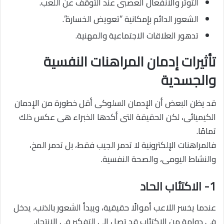
التوتر والانفعال العصبى عند التوقف عن اللعب.
الشعور الدائم بإمكانية “تعويض الخسارة”.
تدهور العلاقات الاجتماعية والمهنية.
تأثيرات إدمان المراهنات النفسية
والجسدية
قد يظن البعض أن الإدمان السلوكى أقل خطورة من الإدمان
الكيميائى، لكن الحقيقة التى أكدها الخبراء هى عكس ذلك
تمامًا.
فالمراهنات الإلكترونية لا تدمر الجيب فقط، بل تدمر المخ،
والنشاط اليومى، والصحة النفسية.
1- الاكتئاب الحاد
عندما يخسر اللاعب أموالًا حقيقية، ويبدأ الشعور بالذنب، يدخل
فى دوامة من الاكتئاب قد تصل إلى التفكير فى الانتحار.