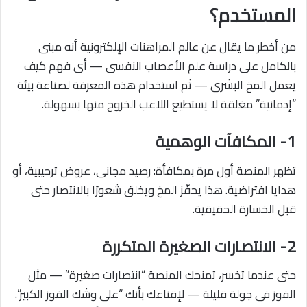
المستخدم؟
من أخطر ما يقال عن عالم المراهنات الإلكترونية أنه مبنى
بالكامل على دراسة علم الأعصاب النفسى — أى فهم كيف
يعمل المخ البشرى — ثم استخدام هذه المعرفة لصناعة بيئة
“إدمانية” مغلقة لا يستطيع اللاعب الخروج منها بسهولة.
1- المكافآت الوهمية
تظهر المنصة أول مرة بمكافأة: رصيد مجانى، عروض ترحيبية، أو
هدايا افتراضية. هذا يحفّز المخ ويخلق شعورًا بالانتصار حتى
قبل الخسارة الحقيقية.
2- الانتصارات الصغيرة المتكررة
حتى عندما تخسر، تمنحك المنصة “انتصارات صغيرة” — مثل
الفوز فى جولة قليلة — لإقناعك بأنك “على وشك الفوز الكبير”.