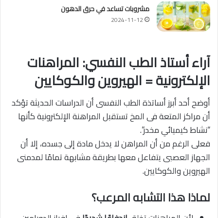
مشروبات تساعد في حرق الدهون
2024-11-12
آراء أستاذ الطب النفسي: المراهنات
الإلكترونية = الهيروين والكوكايين
أوضح أحد أبرز أساتذة الطب النفسى أن الدراسات الحديثة تؤكد
أن مراكز المتعة فى المخ تستقبل المراهنة الإلكترونية كأنها
“نشاط كيميائي مخدر”.
فعلى الرغم من أن المراهن لا يدخل مادة إلى جسده، إلا أن
الجهاز العصبى يتفاعل معها بطريقة مشابهة تمامًا لمدمنى
الهيروين والكوكايين.
لماذا هذا التشابه المرعب؟
لأن المراهنات تخلق
اندفاعًا شديدًا
فى إفراز الدوبامين.