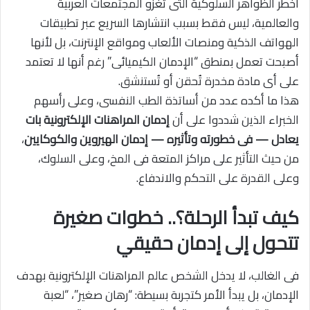
أخطر الظواهر السلوكية التى تغزو المجتمعات العربية
والعالمية، ليس فقط بسبب انتشارها السريع عبر تطبيقات
الهواتف الذكية ومنصات الألعاب ومواقع الإنترنت، بل لأنها
أصبحت تعمل بمنطق “الإدمان الكيميائى” رغم أنها لا تعتمد
على أى مادة مخدرة تُحقن أو تُستنشق.
هذا ما أكده عدد من أساتذة الطب النفسى، وعلى رأسهم
الخبراء الذين شددوا على أن
إدمان المراهنات الإلكترونية بات
يعادل — فى خطورته وتأثيره — إدمان الهيروين والكوكايين
،
من حيث التأثير على مراكز المتعة فى المخ، وعلى السلوك،
وعلى القدرة على التحكم والاندفاع.
كيف تبدأ الرحلة؟.. خطوات صغيرة
تتحول إلى إدمان حقيقي
فى الغالب، لا يدخل الشخص عالم المراهنات الإلكترونية بهدف
الإدمان، بل يبدأ الأمر كتجربة بسيطة: “رهان صغير”، “لعبة