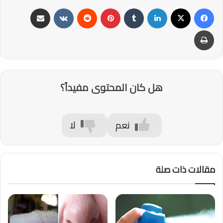
فيسبوك
‫X
لينكدإن
‏Tumblr
بينتيريست
‏Reddit
‏VKontakte
مشاركة عبر البريد
طباعة
هل كان المحتوى مفيداً؟
نعم
لا
مقالات ذات صلة