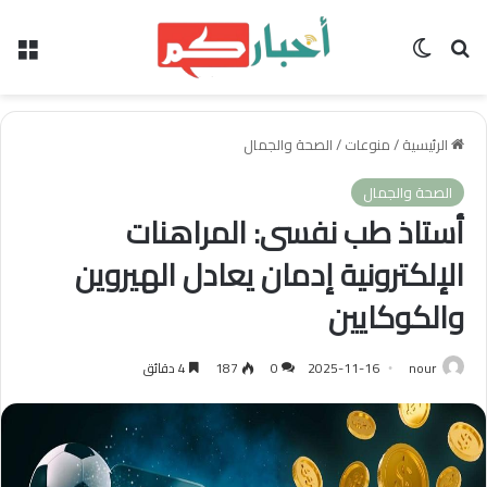
بحث عن
الوضع المظلم
الق
الرئيسية
/
منوعات
/
الصحة والجمال
الصحة والجمال
أستاذ طب نفسى: المراهنات
الإلكترونية إدمان يعادل الهيروين
والكوكايين
nour
2025-11-16
0
187
4 دقائق