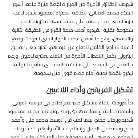
شهدت الدقائق الأخيرة من المباراة لقطة مثيرة عندما أشهر
الحكم محمد العتبانى البطاقة الحمراء لمحمود شديد لاعب
بتروجت بعد تدخل عنيف على محمد سعيد مكرونة لاعب
سموحة. تقنية الفيديو أكدت صحة القرار فى الدقيقة الثانية
والتسعين، وهو ما أشعل غضب الجهاز الفنى لبتروجت ودفع
لاعبيه للتراجع الكامل للدفاع عن مرماهم. الطرد جعل الفريق
البترولى يكمل اللحظات الأخيرة من اللقاء بعشرة لاعبين، ورغم
ذلك نجح فى الحفاظ على شباكه نظيفة حتى صافرة النهاية،
ليخرج بنقطة ثمينة أمام خصم قوى مثل سموحة.
تشكيل الفريقين وأداء اللاعبين
بدأ بتروجت اللقاء بتشكيل ضم عمر صلاح فى حراسة المرمى
وأمامه خط دفاع بقيادة هادى رياض وتوفيق محمد ومحمود
شديد وبركات حجاج، بينما لعب فى الوسط محمد على وأحمد
بحبح ومصطفى الجمل وإسلام عبد الله وأدهم حامد، وقاد
الهجوم بدر موسى. أما سموحة فدخل المباراة بالحارس أحمد