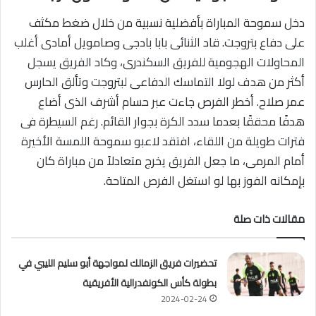
دخل سموحة المباراة بأفضلية نسبية من خلال ضغط مكثف
على دفاع بتروجت. قاد الثنائى بابا بادجى وصامويل أمادى أغلب
المحاولات الهجومية للفريق السكندرى، وكاد الفريق يسجل
أكثر من هدف لولا التماسك الدفاعى لبتروجت وتألق الحارس
عمر صلاح. أخطر الفرص جاءت عبر حسام أشرف الذى أضاع
هدفًا محققًا بعدما سدد الكرة بجوار القائم. رغم السيطرة فى
فترات طويلة من اللقاء، افتقد لاعبو سموحة اللمسة الأخيرة
أمام المرمى، ما جعل الفريق يخرج متعادلاً من مباراة كان
بإمكانه الفوز بها لو استغل الفرص المتاحة.
مقالات ذات صلة
تحضيرات فريق الزمالك لمواجهة أبو سليم الليبي في
بطولة كأس الكونفدرالية الأفريقية
2024-02-24