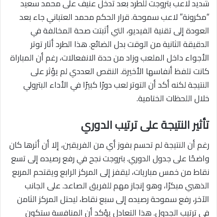
شديد لاعب بتروجت للطرد بعد تدخل عنيف على محمد سعيد
“مكرونة” لاعب سموحة. قرار الحكم محمد العتباني جاء بعد
العودة إلى تقنية الفيديو، التي أثبتت صحة المخالفة في
الدقيقة الثانية من الوقت بدل الضائع. هذا الطرد أثار توتر
الأجواء داخل الملعب وزاد من حدة الانفعالات، رغم أن المباراة
كانت تلفظ أنفاسها الأخيرة. النقص العددي لم يؤثر على
النتيجة لكنه أكد أن التوتر لعب دورًا كبيرًا في الأداء البترولي
خلال اللحظات الختامية.
تأثير النتيجة على ترتيب الدوري
رغم أن النتيجة لم تحسم بفوز أي من الفريقين، إلا أن أثرها كان
واضحًا على جدول الدوري. بتروجت نجح في رفع رصيده إلى تسع
نقاط من خمس مباريات، ليقفز إلى المركز الرابع ويقتحم المربع
الذهبي مبكرًا، وهو إنجاز مهم للفريق الصاعد. على الجانب
الآخر، رفع سموحة رصيده إلى سبع نقاط، ليحتل المركز الثامن
في ترتيب الجدول. هذا التعادل يؤكد أن المنافسة ستكون