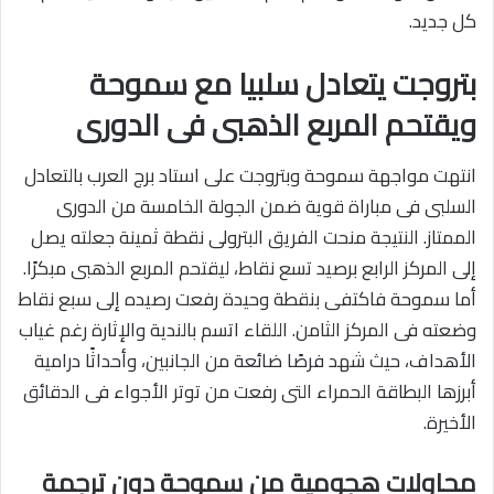
كل جديد.
بتروجت يتعادل سلبيا مع سموحة
ويقتحم المربع الذهبى فى الدورى
انتهت مواجهة سموحة وبتروجت على استاد برج العرب بالتعادل
السلبى فى مباراة قوية ضمن الجولة الخامسة من الدورى
الممتاز. النتيجة منحت الفريق البترولى نقطة ثمينة جعلته يصل
إلى المركز الرابع برصيد تسع نقاط، ليقتحم المربع الذهبى مبكرًا.
أما سموحة فاكتفى بنقطة وحيدة رفعت رصيده إلى سبع نقاط
وضعته فى المركز الثامن. اللقاء اتسم بالندية والإثارة رغم غياب
الأهداف، حيث شهد فرصًا ضائعة من الجانبين، وأحداثًا درامية
أبرزها البطاقة الحمراء التى رفعت من توتر الأجواء فى الدقائق
الأخيرة.
محاولات هجومية من سموحة دون ترجمة