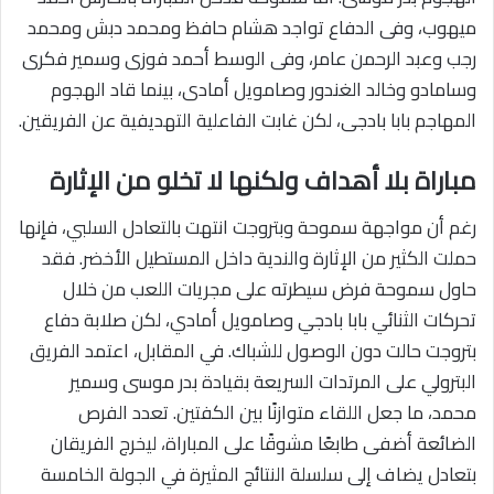
ميهوب، وفى الدفاع تواجد هشام حافظ ومحمد دبش ومحمد
رجب وعبد الرحمن عامر، وفى الوسط أحمد فوزى وسمير فكرى
وسامادو وخالد الغندور وصامويل أمادى، بينما قاد الهجوم
المهاجم بابا بادجى، لكن غابت الفاعلية التهديفية عن الفريقين.
مباراة بلا أهداف ولكنها لا تخلو من الإثارة
رغم أن مواجهة سموحة وبتروجت انتهت بالتعادل السلبي، فإنها
حملت الكثير من الإثارة والندية داخل المستطيل الأخضر. فقد
حاول سموحة فرض سيطرته على مجريات اللعب من خلال
تحركات الثنائي بابا بادجي وصامويل أمادي، لكن صلابة دفاع
بتروجت حالت دون الوصول للشباك. في المقابل، اعتمد الفريق
البترولي على المرتدات السريعة بقيادة بدر موسى وسمير
محمد، ما جعل اللقاء متوازنًا بين الكفتين. تعدد الفرص
الضائعة أضفى طابعًا مشوقًا على المباراة، ليخرج الفريقان
بتعادل يضاف إلى سلسلة النتائج المثيرة في الجولة الخامسة