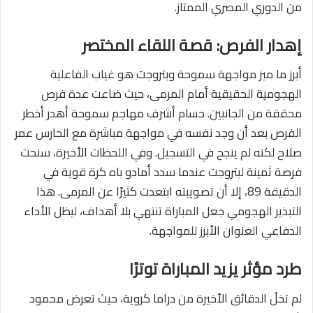
من الدوري المصري الممتاز.
إهدار الفرص: قصة اللقاء المختصر
أبرز ما ميز مواجهة سموحة وبتروجت هو غياب الفاعلية
الهجومية الحقيقية أمام المرمى، حيث ضاعت عدة فرص
محققة من الجانبين. حسام أشرف مهاجم سموحة أهدر أخطر
الفرص بعد أن وجد نفسه في مواجهة مباشرة مع الحارس عمر
صلاح لكنه لم ينجح في التسجيل. وفي اللحظات الأخيرة، سنحت
فرصة ثمينة لبتروجت عندما سدد أمادو باه كرة قوية في
الدقيقة 89، إلا أن تصويبته ابتعدت كثيرًا عن المرمى. هذا
التبذير الهجومي جعل المباراة تنتهي بلا أهداف، ليظل الأداء
الدفاعي العنوان الأبرز للمواجهة.
طرد مؤثر يزيد المباراة توترًا
لم تخلُ الدقائق الأخيرة من دراما كروية، حيث تعرض محمود