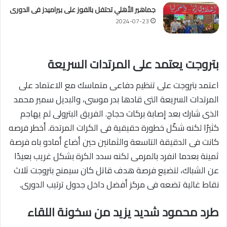
جماهير الأهلي تحتفل بالفوز على بيراميدز فى الدورى
2024-07-23
بتروجت يعتمد على المرتدات السريعة
اعتمد بتروجت على تنظيم دفاعى متماسك مع الاعتماد على
المرتدات السريعة التى قادها بدر موسى، والبديل سمير محمد
الذى شارك بعد إصابة بركات حجاج. الفريق البترولى لم يهاجم
كثيرًا لكنه شكّل خطورة حقيقية فى الكرات المرتدة. أخطر فرصه
كانت فى الدقيقة التاسعة والثمانين حين أضاع أمادو باه فرصة
ثمينة بعدما انفرد بالمرمى لكنه سدد الكرة بشكل غريب بعيدًا
عن الشباك، لتضيع فرصة هدف قاتل كان سيمنح بتروجت ثلاث
نقاط غالية تضعه فى مركز أفضل داخل جدول ترتيب الدورى.
طرد محمود شديد يزيد من سخونة اللقاء