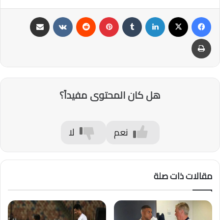
فيسبوك
‫X
لينكدإن
‏Tumblr
بينتيريست
‏Reddit
‏VKontakte
مشاركة عبر البريد
طباعة
هل كان المحتوى مفيداً؟
نعم
لا
مقالات ذات صلة