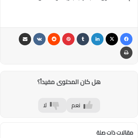
فيسبوك
‫X
لينكدإن
‏Tumblr
بينتيريست
‏Reddit
‏VKontakte
مشاركة عبر البريد
طباعة
هل كان المحتوى مفيداً؟
نعم
لا
مقالات ذات صلة