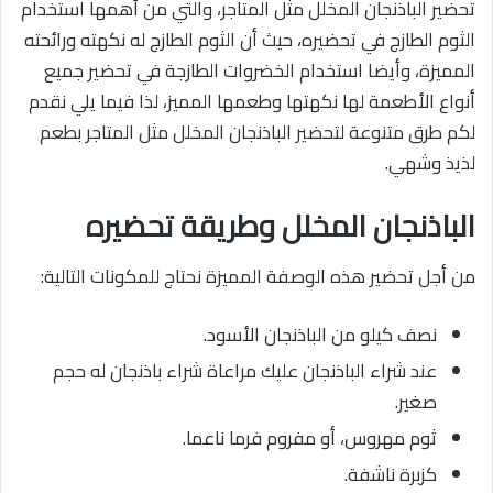
تحضير الباذنجان المخلل مثل المتاجر، والتي من أهمها استخدام
الثوم الطازج في تحضيره، حيث أن الثوم الطازج له نكهته ورائحته
المميزة، وأيضا استخدام الخضروات الطازجة في تحضير جميع
أنواع الأطعمة لها نكهتها وطعمها المميز، لذا فيما يلي نقدم
لكم طرق متنوعة لتحضير الباذنجان المخلل مثل المتاجر بطعم
لذيذ وشهي.
الباذنجان المخلل وطريقة تحضيره
من أجل تحضير هذه الوصفة المميزة نحتاج للمكونات التالية:
نصف كيلو من الباذنجان الأسود.
عند شراء الباذنجان عليك مراعاة شراء باذنجان له حجم
صغير.
ثوم مهروس، أو مفروم فرما ناعما.
كزبرة ناشفة.