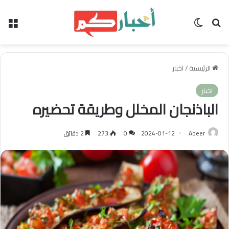
بحث عن
الوضع المظلم
الق
الرئيسية
/
اخبار
اخبار
الباذنجان المخلل وطريقة تحضيره
Abeer
2024-01-12
0
273
2 دقائق