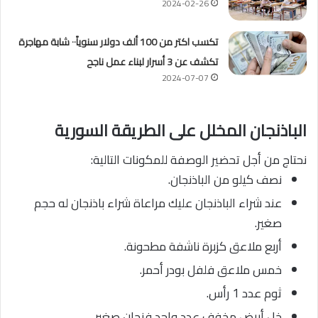
2024-02-26
تكسب اكتر من 100 ألف دولار سنوياً٠٠ شابة مهاجرة
تكشف عن 3 أسرار لبناء عمل ناجح
2024-07-07
الباذنجان المخلل على الطريقة السورية
نحتاج من أجل تحضير الوصفة للمكونات التالية:
نصف كيلو من الباذنجان.
عند شراء الباذنجان عليك مراعاة شراء باذنجان له حجم
صغير.
أربع ملاعق كزبرة ناشفة مطحونة.
خمس ملاعق فلفل بودر أحمر.
ثوم عدد 1 رأس.
خل أبيض مخفف عدد واحد فنجان صغير.