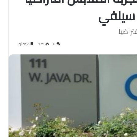
 سيلفي
تراضيا
0
179
4 دقائق