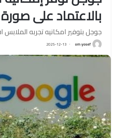
بالاعتماد على صورة
جوجل بتوفير امكانيه تجربه الملابس اف
2025-12-13
om yosef