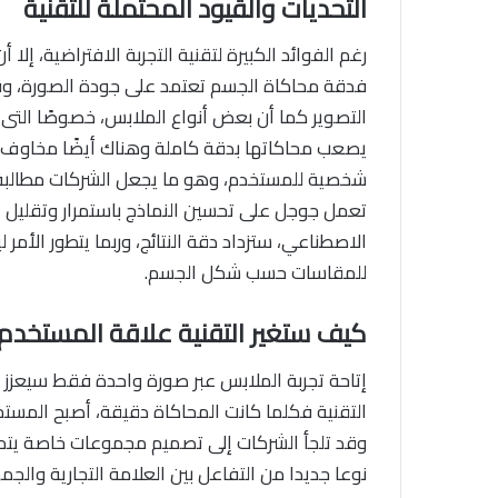
التحديات والقيود المحتملة للتقنية
رغم الفوائد الكبيرة لتقنية التجربة الافتراضية، إل
فدقة محاكاة الجسم تعتمد على جودة الصورة، وقد ت
التصوير كما أن بعض أنواع الملابس، خصوصًا الت
يصعب محاكاتها بدقة كاملة وهناك أيضًا مخاوف 
شخصية للمستخدم، وهو ما يجعل الشركات مطالبة ب
تعمل جوجل على تحسين النماذج باستمرار وتقليل ا
الاصطناعي، ستزداد دقة النتائج، وربما يتطور الأمر 
للمقاسات حسب شكل الجسم.
كيف ستغير التقنية علاقة المستخدم ب
إتاحة تجربة الملابس عبر صورة واحدة فقط سيعزز 
التقنية فكلما كانت المحاكاة دقيقة، أصبح المستخدم
وقد تلجأ الشركات إلى تصميم مجموعات خاصة يتم 
نوعا جديدا من التفاعل بين العلامة التجارية وال