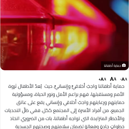
حماية أطفالنا
+
-
A
A
A
حماية أطفالنا واجبٌ أخلاقيٌّ وإنسانيٌّ. حيث يُعدّ الأطفال ثروة
الأمم ومستقبلها، فهم براعم الأمل ونور الحياة، ومسؤولية
حمايتهم ورعايتهم واجبٌ أخلاقي وإنساني يقع على عاتق
الجميع، من أفراد الأسرة إلى المجتمع ككل. ففي ظلّ التحديات
والأخطار المتزايدة التي تواجه أطفالنا، بات من الضروري اتخاذ
خطواتٍ جادةٍ وفعالةٍ لضمان سلامتهم وصحتهم الجسدية