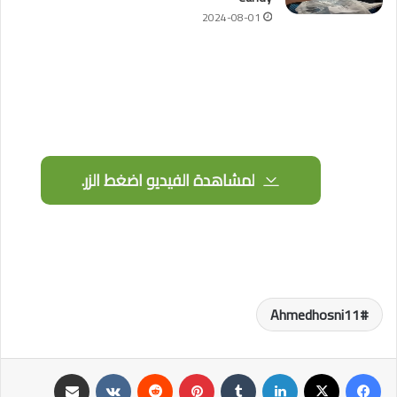
2024-08-01
لمشاهدة الفيديو اضغط الزر.
Ahmedhosni11
فيسبوك
‫X
لينكدإن
‏Tumblr
بينتيريست
‏Reddit
‏VKontakte
مشاركة عبر البريد