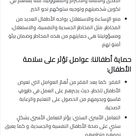
الصدق والأمانة والاحترام والمسؤولية، مما يساهم في
تكوين شخصيتهم وتوجيه سلوكهم نحو الخير.
منع الإساءة والاستغلال: يواجه الأطفال العديد من
المخاطر، مثل المخاطر الجسدية والنفسية، والاستغلال،
ومسؤوليتنا هي حمايتهم من هذه المخاطر وضمان بيئةٍ
آمنةٍ لهم.
حماية أطفالنا: عوامل تؤثر على سلامة
الأطفال:
الفقر: كما يعد الفقر من أهمّ العوامل التي تعرض
الأطفال للخطر، حيث يجبرهم على العمل في ظروفٍ
قاسيةٍ ويحرمهم من الحصول على التعليم والرعاية
الصحية.
التعامل الأسري السلبي: يؤثر التعامل الأسري بشكلٍ
سلبيٍ على صحة الأطفال النفسية والجسدية. و كما يعيق
نموهم وتطورهم.