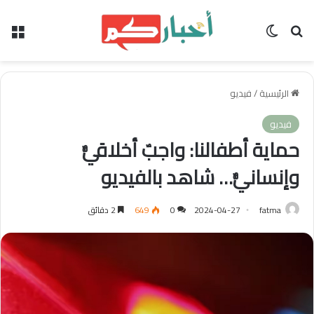
بحث عن
الوضع المظلم
الق
الرئيسية
/
فيديو
فيديو
حماية أطفالنا: واجبٌ أخلاقيٌّ
وإنسانيٌّ… شاهد بالفيديو
fatma
2024-04-27
0
649
2 دقائق