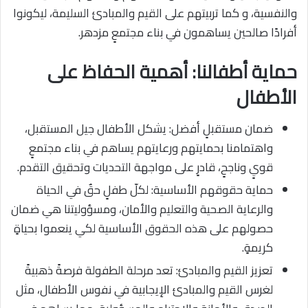
والنفسية، و كما تربيتهم على القيم والمبادئ السليمة، ليكونوا
أفرادًا صالحين يساهمون في بناء مجتمعٍ مزدهر.
حماية أطفالنا: أهمية الحفاظ على
الأطفال
ضمان مستقبلٍ أفضل: يشكل الأطفال جيل المستقبل،
واهتمامنا بحمايتهم ورعايتهم يساهم في بناء مجتمعٍ
قويٍ وناجحٍ، قادرٍ على مواجهة التحديات وتحقيق التقدم.
حماية حقوقهم الأساسية: لكلّ طفلٍ حقٌ في الحياة
والرعاية الصحية والتعليم والأمان، ومسؤوليتنا هي ضمان
حصولهم على هذه الحقوق الأساسية لكي ينعموا بحياةٍ
كريمةٍ.
تعزيز القيم والمبادئ: تعد مرحلة الطفولة فرصةً ذهبيةً
لغرس القيم والمبادئ الإيجابية في نفوس الأطفال، مثل