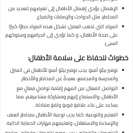
الإهمال: يؤدي إهمال الأطفال إلى تعرضهم للعديد من
المخاطر، مثل الحوادث والإصابات والضياع.
المواد التي تذهب العقل: تشكل هذه المواد خطرًا كبيرًا
على صحة الأطفال، و كما تؤدي إلى انحرافهم وسلوكهم
السيئ.
خطواتٌ للحفاظ على سلامة الأطفال:
توفير بيئةٍ آمنةٍ: يجب توفير بيئةٍ آمنةٍ للأطفال في المنزل
والمدرسة والمجتمع، بعيدةً عن المخاطر والأخطار.
التواصل الفعال: من المهم إقامة تواصلٍ فعالٍ مع
الأطفال. والاستماع إليهم ومشاركة مشاعرهم، مما
يساعد على بناء علاقةٍ قويةٍ وثقةٍ متبادلة.
التعليم والتوعية: كما يجب توعية الأطفال بمخاطر العنف
والإساءة والاستغلال، وتعليمهم مهارات الحماية الذاتية.
التشريعات والقوانين: يجب وضع تشريعاتٍ وقوانينٍ صارمةٍ