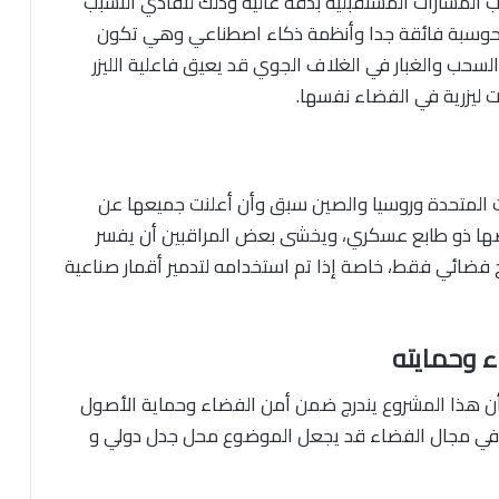
المسارات المستقبلية بدقة عاليه وذلك لتفادي التسبب
حوسبة فائقة جدا وأنظمة ذكاء اصطناعي وهي تكون
لسحب والغبار في الغلاف الجوي قد يعيق فاعلية الليزر
 ليزرية في الفضاء نفسها.
يات المتحدة وروسيا والصين سبق وأن أعلنت جميعها عن
بعضها ذو طابع عسكري، ويخشى بعض المراقبين أن يفسر
ليح فضائي فقط، خاصة إذا تم استخدامه لتدمير أقمار صناعية
ء وحمايته
وأن هذا المشروع يندرج ضمن أمن الفضاء وحماية الأصول
ي في مجال الفضاء قد يجعل الموضوع محل جدل دولي و