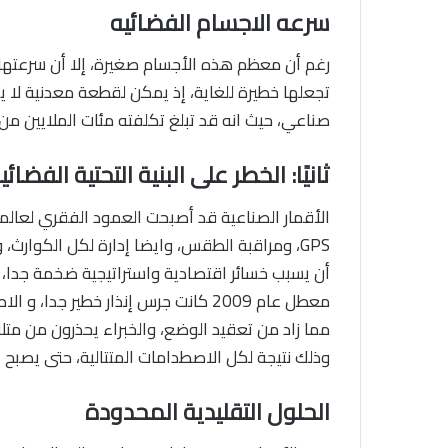
سرعه الاجسام الفضائيه
تجعلها خطيرة للغاية، إذ يمكن لقطعة معدنية لا يت
صناعي، حيث انه قد تبلغ تكلفته مئات الملايين من ا
ثانيًا: الخطر على البنية التحتية الفضائي
الأقمار الصناعية قد أصبحت العمود الفقري لعالمن
GPS، ومراقبة الطقس، وايضا إدارة لكل الكوارث
أن يسبب خسائر اقتصادية واستراتيجية ضخمة جدا، 
معطل عام 2009 كانت جرس إنذار خطير 
مما زاد من تعقيد الوضع، والخبراء يحذرون من مت
وذلك نتيجة لكل الاصطدامات المتتالية، حتى يصبح ال
الحلول التقليدية المحدودة