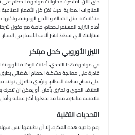
حتى الآن، اقتصرت محاولات مواجهة الحطام على تتب
المناورات المدارية، حيث تغيّر كل الأقمار الصناعي
ميكانيكية، مثل الشباك و الأذرع الروبوتية، ولكنه
أمام التزايد المستمر للحطام، خاصة مع دخول ش
ستارلينك التي تخطط لنشر آلاف الأقمار في المدار.
الليزر الأوروبي كحل مبتكر
في مواجهة هذا التحدي، أعلنت الوكالة الأوروبية 
قادرة على معالجة مشكلة الحطام الفضائي بطرق جد
على سطح قطعة الحطام، ويؤدي ذلك إلى توليد قوة
الغلاف الجوي و تحترق بأمان، أو يمكن ان تتحرك بعي
ملامسة مباشرة، مما قد يجعلها أكثر عملية وأقل 
التحديات التقنية
رغم جاذبية هذه الفكرة، إلا أن تطبيقها ليس سهلا، 