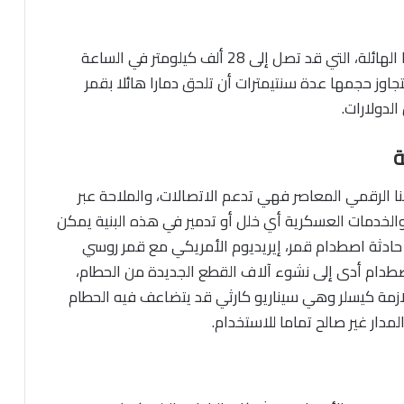
رغم أن معظم هذه الأجسام صغيرة، إلا أن سرعتها الهائلة، التي قد تصل إلى 28 ألف كيلومتر في الساعة
جاوز حجمها عدة سنتيمترات أن تلحق دمارا هائلا بقمر
لدولارات.
ة
ا الرقمي المعاصر فهي تدعم الاتصالات، والملاحة عبر
، والخدمات العسكرية أي خلل أو تدمير في هذه البنية يمكن
حادثة اصطدام قمر، إيريديوم الأمريكي مع قمر روسي
جدا، و الاصطدام أدى إلى نشوء آلاف القطع الجديدة من الحطام،
لازمة كيسلر وهي سيناريو كارثي قد يتضاعف فيه الحطام
مدار غير صالح تماما للاستخدام.