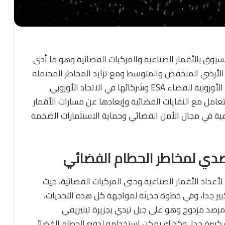
بوق بالأقمار الصناعية والمركبات الفضائية وهو ما أدى
ر الأرضي المنخفض والمتوسط ومع تزايد المخاطر المحتملة
على البنية التحتية الفضائية الحساسة بدأت الوكالة الأوروبية للفضاء ESA وشركائها في الاتحاد الأوروبي
تعامل مع النفايات الفضائية وإبعادها عن مسارات الأقمار
عية في مجال الأمن الفضائي وحماية الاستثمارات الضخمة
لتصدي لمخاطر الحطام الفضائي
لأعداد الأقمار الصناعية وحتى المركبات الفضائية، حيث
بير جدا، وفي خطوة حديثة لمواجهة كل هذه التحديات،
أوروبية ESA، ليزرا قويا في مرصد مزدوج وهو على جبل تيدي بجزيرة تينيريفي
قة كبيرة جدا، وكذلك يمكن استخدامه لدفع الحطام الفضائي