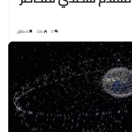
0
224
4 دقائق