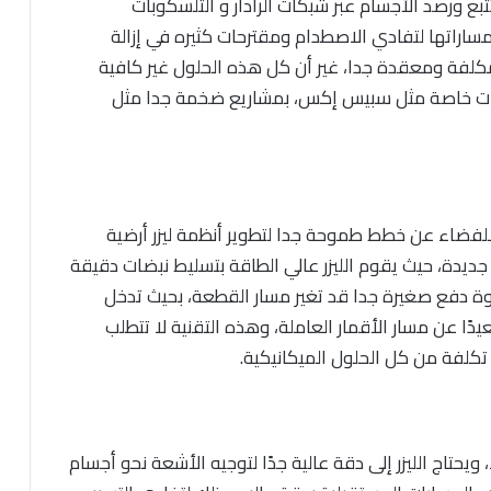
ع ورصد الأجسام عبر شبكات الرادار و التلسكوبات
ة مساراتها لتفادي الاصطدام ومقترحات كثيره في إزالة
ا مكلفة ومعقدة جدا، غير أن كل هذه الحلول غير كافية
ركات خاصة مثل سبيس إكس، بمشاريع ضخمة جدا مثل
للفضاء عن خطط طموحة جدا لتطوير أنظمة ليزر أرضية
يدة، حيث يقوم الليزر عالي الطاقة بتسليط نبضات دقيقة
 دفع صغيرة جدا قد تغير مسار القطعة، بحيث تدخل
دًا عن مسار الأقمار العاملة، وهذه التقنية لا تتطلب
تكلفة من كل الحلول الميكانيكية.
ويحتاج الليزر إلى دقة عالية جدًا لتوجيه الأشعة نحو أجسام