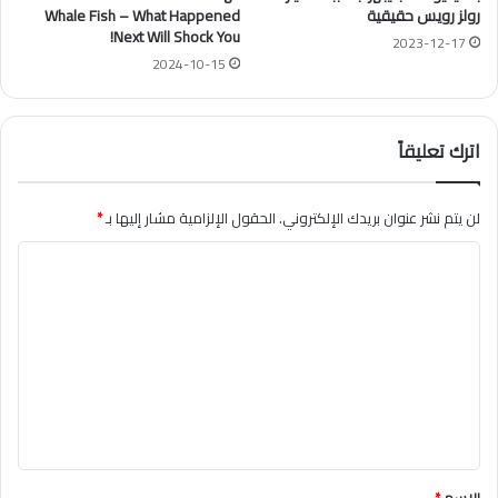
رولز رويس حقيقية
Whale Fish – What Happened
Next Will Shock You!
2023-12-17
2024-10-15
اترك تعليقاً
لن يتم نشر عنوان بريدك الإلكتروني.
الحقول الإلزامية مشار إليها بـ
*
ا
ل
ت
ع
ل
ي
ق
*
الاسم
*