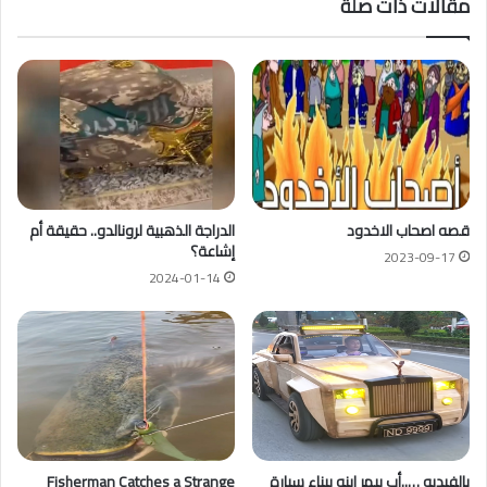
مقالات ذات صلة
قصه اصحاب الاخدود
الدراجة الذهبية لرونالدو.. حقيقة أم
إشاعة؟
2023-09-17
2024-01-14
بالفيديو …..أب يبهر ابنه ببناء سيارة
Fisherman Catches a Strange