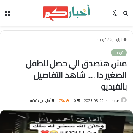
بحث عن
الوضع المظلم
الق
الرئيسية
/
فيديو
فيديو
مش هتصدق الي حصل للطفل
الصغير دا …. شاهد التفاصيل
بالفيديو
nour
2023-08-22
0
754
أقل من دقيقة