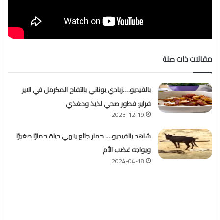
مقالات ذات صلة
بالفيديو….زبادي يوناني بالتفاح المكرمل في الاير
فراير: فطور صحي لذيذ ومغذي
2023-12-19
شاهد بالفيديو…. حمار جائع ينهي حياة حمارًا صغيرًا
ويواجه غضب الأم
2024-04-18