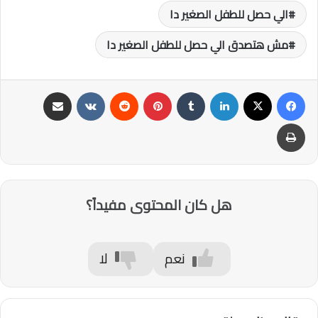
الي حصل للطفل الصغير دا
مش هتصدق الي حصل للطفل الصغير دا
فيسبوك
‫X
لينكدإن
‏Tumblr
بينتيريست
‏Reddit
‏VKontakte
مشاركة عبر البريد
طباعة
هل كان المحتوى مفيداً؟
نعم
لا