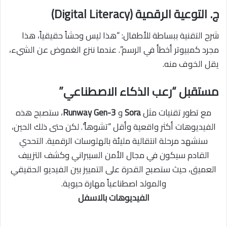
ج. التوعية الرقمية (Digital Literacy)
شرح التقنية ببساطة للأطفال: “هذا ليس وحشاً حقيقياً، هذا
مجرد كمبيوتر أخطأ في الرسم”. عندما ننزع الغموض عن الشيء،
يقل الخوف منه.
مستقبل “رعب الذكاء الاصطناعي”
مع تطور تقنيات مثل
Sora
و
Runway Gen-3
، ستصبح هذه
الفيديوهات أكثر واقعية وأقل “تشوهاً”. لكن حتى ذلك الحين،
سنشهد مرحلة انتقالية مليئة بالهلوسات الرقمية. التحدي
القادم سيكون في مجال
الأمن السيبراني
وكشف التزييف
العميق، حيث ستصبح القدرة على التمييز بين الفيديو الحقيقي
والمولد اصطناعياً مهارة حيوية.
الفيديوهات بالاسفل