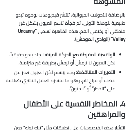
المشوهة
بالإضافة للتحولات الحيوانية، تنتشر فيديوهات لوجوه تبدو
طبيعية للوهلة الأولى، ثم فجأة تتسع العيون بشكل غير
منطقي أو يختفي الفم. هذه الظاهرة تسمى
“Uncanny
Valley” (الوادي الموحش)
.
الواقعية المفرطة مع الحركة الميتة:
الجلد يبدو حقيقياً،
لكن العيون لا ترمش أو ترمش بطريقة غير متزامنة.
التعبيرات المتناقضة:
وجه يبتسم لكن العيون تعبر عن
غضب أو فراغ تام، وهو ما يفسره العقل البشري كعلامة
على “الخطر” أو “الجنون”.
4. المخاطر النفسية على الأطفال
والمراهقين
انتشار هذه الفيديوهات على تطبيقات مثل “تيك توك” دون