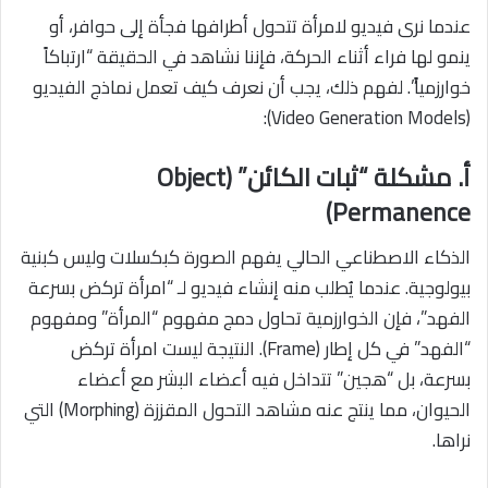
عندما نرى فيديو لامرأة تتحول أطرافها فجأة إلى حوافر، أو
ينمو لها فراء أثناء الحركة، فإننا نشاهد في الحقيقة “ارتباكاً
خوارزمياً”. لفهم ذلك، يجب أن نعرف كيف تعمل نماذج الفيديو
(Video Generation Models):
أ. مشكلة “ثبات الكائن” (Object
Permanence)
الذكاء الاصطناعي الحالي يفهم الصورة كبكسلات وليس كبنية
بيولوجية. عندما يُطلب منه إنشاء فيديو لـ “امرأة تركض بسرعة
الفهد”، فإن الخوارزمية تحاول دمج مفهوم “المرأة” ومفهوم
“الفهد” في كل إطار (Frame). النتيجة ليست امرأة تركض
بسرعة، بل “هجين” تتداخل فيه أعضاء البشر مع أعضاء
الحيوان، مما ينتج عنه مشاهد التحول المقززة (Morphing) التي
نراها.