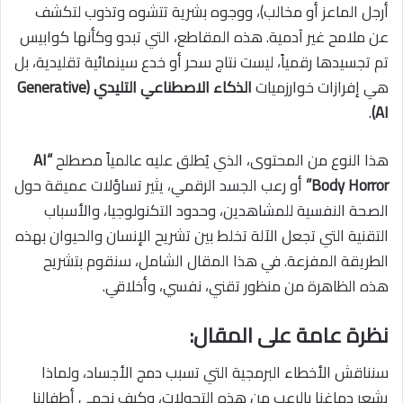
أرجل الماعز أو مخالب)، ووجوه بشرية تتشوه وتذوب لتكشف
عن ملامح غير آدمية. هذه المقاطع، التي تبدو وكأنها كوابيس
تم تجسيدها رقمياً، ليست نتاج سحر أو خدع سينمائية تقليدية، بل
هي إفرازات خوارزميات
الذكاء الاصطناعي التليدي (Generative
.
AI)
هذا النوع من المحتوى، الذي يُطلق عليه عالمياً مصطلح
“AI
Body Horror”
أو رعب الجسد الرقمي، يثير تساؤلات عميقة حول
الصحة النفسية للمشاهدين، وحدود التكنولوجيا، والأسباب
التقنية التي تجعل الآلة تخلط بين تشريح الإنسان والحيوان بهذه
الطريقة المفزعة. في هذا المقال الشامل، سنقوم بتشريح
هذه الظاهرة من منظور تقني، نفسي، وأخلاقي.
نظرة عامة على المقال:
سنناقش الأخطاء البرمجية التي تسبب دمج الأجساد، ولماذا
يشعر دماغنا بالرعب من هذه التحولات، وكيف نحمي أطفالنا