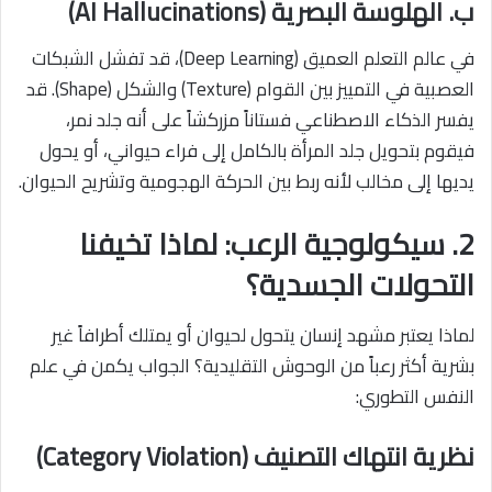
ب. الهلوسة البصرية (AI Hallucinations)
في عالم
التعلم العميق (Deep Learning)
، قد تفشل الشبكات
العصبية في التمييز بين القوام (Texture) والشكل (Shape). قد
يفسر الذكاء الاصطناعي فستاناً مزركشاً على أنه جلد نمر،
فيقوم بتحويل جلد المرأة بالكامل إلى فراء حيواني، أو يحول
يديها إلى مخالب لأنه ربط بين الحركة الهجومية وتشريح الحيوان.
2. سيكولوجية الرعب: لماذا تخيفنا
التحولات الجسدية؟
لماذا يعتبر مشهد إنسان يتحول لحيوان أو يمتلك أطرافاً غير
بشرية أكثر رعباً من الوحوش التقليدية؟ الجواب يكمن في علم
النفس التطوري:
نظرية انتهاك التصنيف (Category Violation)