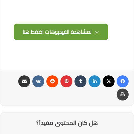
لمشاهدة الفيديوهات اضغط هنا
فيسبوك
‫X
لينكدإن
‏Tumblr
بينتيريست
‏Reddit
‏VKontakte
مشاركة عبر البريد
طباعة
هل كان المحتوى مفيداً؟