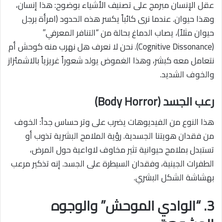
عقل الإنسان مبرمج على تصنيف الأشياء بوضوح: هذا إنسان،
وهذا حيوان. عندما نرى كائباً يكسر هذه الحدود (امرأة برجل
حيوان مثلاً)، يصاب الدماغ بحالة من “التنافر المعرفي”
(Cognitive Dissonance). نحن لا نعرف هل نهرب منه كوحش أم
نتعامل معه كبشر، وهذا الغموض يولد شعوراً غريزياً بالاشمئزاز
والخوف الشديد.
رعب الجسد (Body Horror)
هذا النوع من الفيديوهات يضرب على وتر حساس جداً: الخوف
من فقدان هويتنا الجسدية. رؤية الملامح البشرية تذوب أو
تستبدل بملامح حيوانية تثير مخاوف لاواعية حول المرض،
الطفرات الجينية، وفقدان السيطرة على الجسد. إنه تذكير مرعب
بهشاشة الشكل البشري.
3. “الوادي الموحش” والوجوه