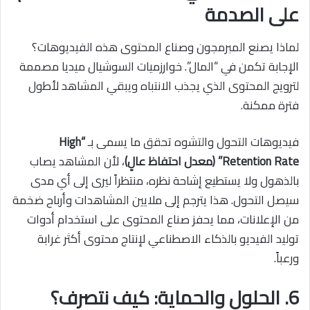
على الصدمة
لماذا يصنع المبرمجون وصناع المحتوى هذه الفيديوهات؟
الإجابة تكمن في “المال”. خوارزميات السوشيال ميديا مصممة
لترويج المحتوى الذي يجذب الانتباه ويبقي المشاهد لأطول
فترة ممكنة.
فيديوهات التحول والتشوه تحقق ما يسمى بـ
“High
Retention Rate” (معدل احتفاظ عالٍ)
، لأن المشاهد يصاب
بالذهول ولا يستطيع إشاحة نظره، منتظراً ليرى إلى أي مدى
سيصل التحول. هذا يترجم إلى ملايين المشاهدات وأرباح ضخمة
من الإعلانات، مما يحفز صناع المحتوى على استخدام أدوات
توليد الفيديو بالذكاء الاصطناعي
لإنتاج محتوى أكثر غرابة
ورعباً.
6. الحلول والحماية: كيف نتصرف؟