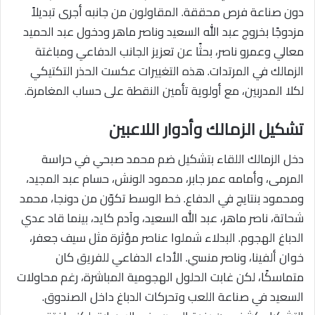
دون صناعة فرص محققة. المقاولون من جانبه أجرى تبديلاً
مزدوجًا بخروج عبد الله السعيد وناصر ماهر ودخول عبد الحميد
معالي وعمرو ناصر، بحثًا عن تعزيز الجانب الدفاعي ومباغتة
الزمالك في المرتدات. هذه التغييرات عكست الحذر التكتيكي
لكلا المدربين، مع أولوية تأمين النقطة على حساب المغامرة.
تشكيل الزمالك وأدوار اللاعبين
دخل الزمالك اللقاء بتشكيل ضم محمد صبحي في حراسة
المرمى، وأمامه عمر جابر، محمود الونش، حسام عبد المجيد،
ومحمود بنتايج في الدفاع. خط الوسط تكوّن من دونجا، محمد
شحاتة، ناصر ماهر، عبد الله السعيد، وآدم كايد، بينما قاد عدي
الدباغ الهجوم. البدلاء شملوا عناصر مؤثرة مثل سيف جعفر،
خوان ألفينا، وناصر منسي. الأداء الدفاعي للفريق كان
متماسكًا، لكن غابت الحلول الهجومية المباشرة، رغم محاولات
السعيد في صناعة اللعب وتحركات الدباغ داخل الصندوق.