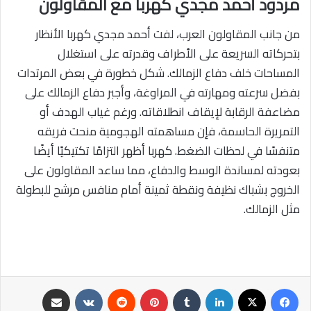
مردود أحمد مجدي كهربا مع المقاولون
من جانب المقاولون العرب، لفت أحمد مجدي كهربا الأنظار
بتحركاته السريعة على الأطراف وقدرته على استغلال
المساحات خلف دفاع الزمالك. شكل خطورة في بعض المرتدات
بفضل سرعته ومهارته في المراوغة، وأجبر دفاع الزمالك على
مضاعفة الرقابة لإيقاف انطلاقاته. ورغم غياب الهدف أو
التمريرة الحاسمة، فإن مساهمته الهجومية منحت فريقه
متنفسًا في لحظات الضغط. كهربا أظهر التزامًا تكتيكيًا أيضًا
بعودته لمساندة الوسط والدفاع، مما ساعد المقاولون على
الخروج بشباك نظيفة ونقطة ثمينة أمام منافس مرشح للبطولة
مثل الزمالك.
فيسبوك
‫X
لينكدإن
‏Tumblr
بينتيريست
‏Reddit
‏VKontakte
مشاركة عبر البريد