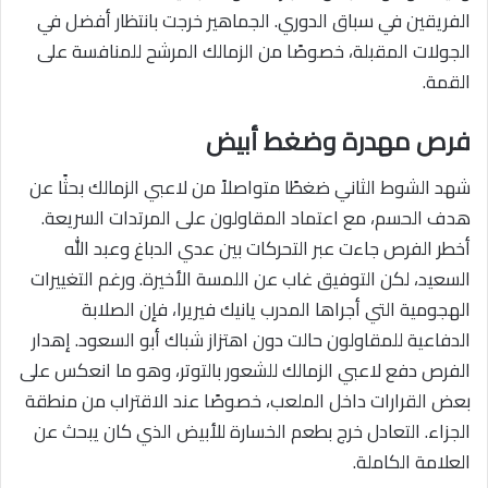
الفريقين في سباق الدوري. الجماهير خرجت بانتظار أفضل في
الجولات المقبلة، خصوصًا من الزمالك المرشح للمنافسة على
القمة.
فرص مهدرة وضغط أبيض
شهد الشوط الثاني ضغطًا متواصلاً من لاعبي الزمالك بحثًا عن
هدف الحسم، مع اعتماد المقاولون على المرتدات السريعة.
أخطر الفرص جاءت عبر التحركات بين عدي الدباغ وعبد الله
السعيد، لكن التوفيق غاب عن اللمسة الأخيرة. ورغم التغييرات
الهجومية التي أجراها المدرب يانيك فيريرا، فإن الصلابة
الدفاعية للمقاولون حالت دون اهتزاز شباك أبو السعود. إهدار
الفرص دفع لاعبي الزمالك للشعور بالتوتر، وهو ما انعكس على
بعض القرارات داخل الملعب، خصوصًا عند الاقتراب من منطقة
الجزاء. التعادل خرج بطعم الخسارة للأبيض الذي كان يبحث عن
العلامة الكاملة.