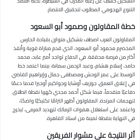
التشكيل كشف عن رغبة المدرب في السيطرة، لكنه افتقد
التنوع الهجومي المطلوب لتحقيق الانتصار.
خطة المقاولون وصمود أبو السعود
المقاولون العرب اصطف بتشكيل متوازن بقيادة الحارس
المخضرم محمود أبو السعود، الذي قدم مباراة قوية وأنقذ
أكثر من فرصة محققة. في الدفاع تواجد أمير عابد، محمد
حامد، إسلام هشام، وعبد الرحمن سمانة، بينما اعتمد خط
الوسط على عمر الوحش ومصطفى جمال وإبراهيم القاضي
في إغلاق العمق. جوزيف أوشايا وجواكيم أوجيرا قدما دعمًا
دفاعيًا متقدماً، فيما شكل أحمد مجدي كهربا نقطة انطلاق
للهجمات المرتدة. المقاولون أظهر التزامًا تكتيكيًا واضحًا،
واعتمد على استغلال هفوات الزمالك لتهديد المرمى، ليخرج
في النهاية بنقطة ثمينة من استاد القاهرة.
أثر النتيجة على مشوار الفريقين