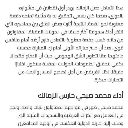
هذا التعادل جعل الزمالك يهدر أول نقطتين في مشواره
بالدوري، بعدما كان يسعى لتحقيق بداية مثالية تمنحه دفعة
معنوية نحو القمة. النتيجة أثارت بعض القلق بين جماهيره التي
تنتظر أداءً هجوميًا أكثر حسمًا في الجولات المقبلة. المقاولون
من جانبه كسب دفعة معنوية بالتعادل خارج أرضه أمام منافس
قوي، بعد أن خسر مباراته الأولى أمام زد. المباراة عكست
حاجتهما معًا لتطوير الشق الهجومي، حيث أن الدفاع فقط لا
يكفي لتحقيق الطموحات. الجولات المقبلة ستكون اختبارًا
حقيقيًا لكلا الفريقين من أجل تصحيح المسار والبحث عن
انتصارات مبكرة.
أداء محمد صبحي حارس الزمالك
محمد صبحي ظهر في مواجهة المقاولون بثبات واضح، ونجح
في التعامل مع الكرات العرضية والتسديدات القليلة التي
وصلت إليه. خبرته الدولية انعكست في توجيه المدافعين