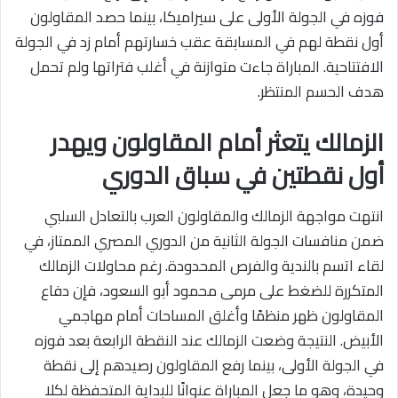
فوزه في الجولة الأولى على سيراميكا، بينما حصد المقاولون
أول نقطة لهم في المسابقة عقب خسارتهم أمام زد في الجولة
الافتتاحية. المباراة جاءت متوازنة في أغلب فتراتها ولم تحمل
هدف الحسم المنتظر.
الزمالك يتعثر أمام المقاولون ويهدر
أول نقطتين في سباق الدوري
انتهت مواجهة الزمالك والمقاولون العرب بالتعادل السلبي
ضمن منافسات الجولة الثانية من الدوري المصري الممتاز، في
لقاء اتسم بالندية والفرص المحدودة. رغم محاولات الزمالك
المتكررة للضغط على مرمى محمود أبو السعود، فإن دفاع
المقاولون ظهر منظمًا وأغلق المساحات أمام مهاجمي
الأبيض. النتيجة وضعت الزمالك عند النقطة الرابعة بعد فوزه
في الجولة الأولى، بينما رفع المقاولون رصيدهم إلى نقطة
وحيدة، وهو ما جعل المباراة عنوانًا للبداية المتحفظة لكلا