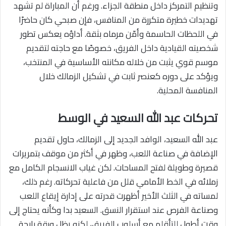
وتنظيم التمركز داخل منطقة الجزاء. ورغم أن المباراة لم تشهد
تهديدات خطيرة متكررة من المنافس، فإن صبحي كان حاضرًا
في اللحظات الحاسمة وأمّن مرماه بثقة. أداؤه يعكس تطور
شخصيته القيادية داخل الفريق، خصوصًا مع حاجته لتقديم
موسم قوي يثبت من خلاله مكانته الأساسية في المنتخب،
ويؤكد على دوره كعنصر ثابت في تشكيل الزمالك خلال
المنافسة المحلية.
تحركات عبد الله السعيد في الوسط
عبد الله السعيد، الوافد الجديد إلى الزمالك، حاول تقديم
الإضافة في صناعة اللعب، وظهر في أكثر من موقف بتمريرات
قصيرة وطويلة لفتح المساحات. لكن غياب الانسجام الكامل مع
زملائه في الخط الأمامي قلل من فاعلية تحركاته. رغم ذلك،
لمساته في الثلث الأخير أظهرت قدرته على إدارة إيقاع اللعب
وصناعة الفرص عند استقرار النسق. السعيد بدا وكأنه يحتاج إلى
وقت أطول للتأقلم مع أسلوب الفريق، لكنه يظل ورقة رابحة