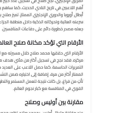
الفريق الإنجليزي، نجح صلاح في تسجيل عدد كبير م
أهم اللاعبين في تاريخ النادي الحديث. كما ساهم ب
أبطال أوروبا والدوري الإنجليزي الممتاز. تميز صلا
سرعته العالية وتحركاته الذكية داخل منطقة الجزا
جعله مصدر خطورة دائم على دفاعات المنافسين.
الأرقام التي تؤكد مكانة صلاح العالم
الأرقام التي حققها محمد صلاح خلال مسيرته مع 
مركزه. فقد نجح في تسجيل أكثر من مئتي هدف مع
التمريرات الحاسمة. كما حصل اللاعب على العديد من
الممتاز أكثر من مرة، إضافة إلى اختياره ضمن التش
تأتِ من فراغ، بل كانت نتيجة للعمل المستمر والت
القوي في المنافسة مع كبار نجوم العالم.
مقارنة بين أوليس وصلاح
عند مقارنة مايكل أوليس بمحمد صلاح تظهر مجموع