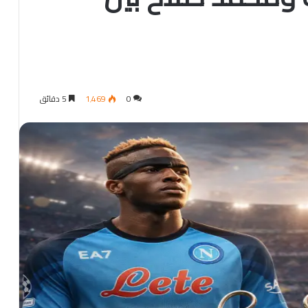
0
1٬469
5 دقائق