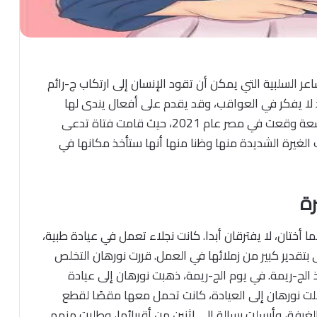
ر السلبية التي يمكن أن تقود الإنسان إلى ارتكاب ج-رائم
 لا يفكر في العواقب، وقد يقدم على أفعال يندى لها
الجبين.في هذه المقالة، سنتناول ج-ريمة ق-تل بشعة وقعت في مصر عام 2021، حيث قامت فتاة تدعى
الغيرة الشديدة منها وظنا منها أنها ستأخذ مكانها في
ة
 أختان، لا يفترقان أبدا. كانت نجلاء تعمل في عيادة طبية،
 بتقدير كبير من زملائها في العمل. قررت نورهان التخلص
 الج-ريمة. في يوم الج-ريمة، ذهبت نورهان إلى عيادة
خلت نورهان إلى العيادة، كانت تحمل معها مقصًا لقطع
لغرفة، وأرسلت رسالة إلى اثنين من أقربائها، وطلبت منهم