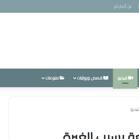
عن أخباركم
فيديو
قصص وروايات
منوعات
يديو
 بسبب الغيرة……