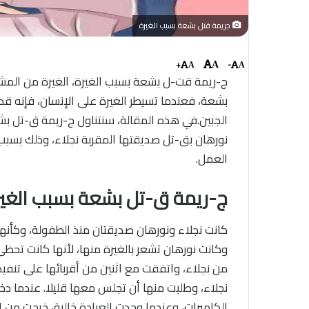
جريمة قتل بشعة بسبب الغيرة
+
-
A
A
A
ج-ريمة قت-ل بشعة بسبب الغيرة، الغيرة من المشاع
بشعة، فعندما تسيطر الغيرة على الإنسان، فإنه قد
نورهان بق-تل صديقتها المقربة نجلاء، وذلك بسبب 
العمل.
ج-ريمة ق-تل بشعة بسبب الغير
كانت نجلاء ونورهان صديقتان منذ الطفولة، وكأنهما
وكانت نورهان تشعر بالغيرة منها، لأنها كانت تحظى
من نجلاء، واتفقت مع اثنين من أقربائها على تنفيذ
نجلاء، وطلبت منها أن تجلس معها قليلا. عندما د
الكاميرات، وعندما وجدت العيادة خالية، خرجت من ا