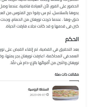
الحضور على الفور، لأن العيادة فاضية. عندما وصل ا
يدوها بالسلاسل، ثم س-رقوا درج الفلوس من العياد
خنق-وها . عندما خرجت نورهان من الحمام، وجدت 
كين فى قدمها و قد كانت نجلاء فارقت الحياة.
الحكم
بعد التحقيق في القضية، تم إلقاء القبض على نوره
العمد.في المحاكمة، اعترفت نورهان بجر يمتها، و
نورهان واثنين من أقربائها بالإع-دام ش-نقًا.
مقالات ذات صلة
السلطة الروسية
2023-09-07