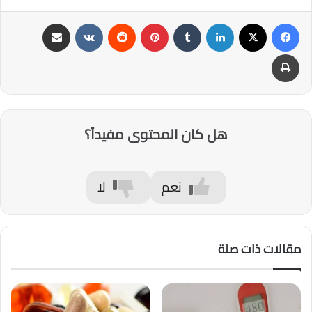
فيسبوك
‫X
لينكدإن
‏Tumblr
بينتيريست
‏Reddit
‏VKontakte
مشاركة عبر البريد
طباعة
هل كان المحتوى مفيداً؟
نعم
لا
مقالات ذات صلة