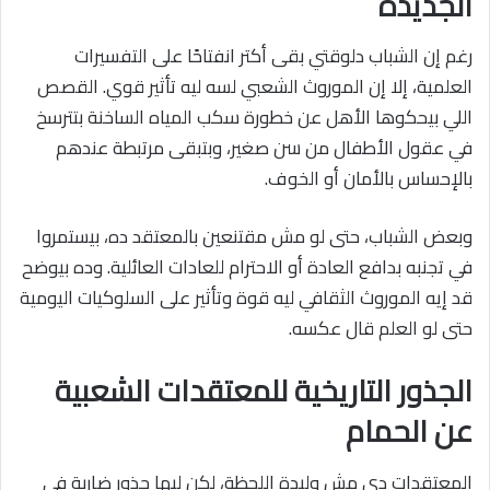
الجديدة
رغم إن الشباب دلوقتي بقى أكتر انفتاحًا على التفسيرات
العلمية، إلا إن الموروث الشعبي لسه ليه تأثير قوي. القصص
اللي بيحكوها الأهل عن خطورة سكب المياه الساخنة بتترسخ
في عقول الأطفال من سن صغير، وبتبقى مرتبطة عندهم
بالإحساس بالأمان أو الخوف.
وبعض الشباب، حتى لو مش مقتنعين بالمعتقد ده، بيستمروا
في تجنبه بدافع العادة أو الاحترام للعادات العائلية. وده بيوضح
قد إيه الموروث الثقافي ليه قوة وتأثير على السلوكيات اليومية
حتى لو العلم قال عكسه.
الجذور التاريخية للمعتقدات الشعبية
عن الحمام
المعتقدات دي مش وليدة اللحظة، لكن ليها جذور ضاربة في