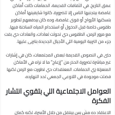
عمق التاريخ. في الثقافات القديمة، الحمامات كانت أماكن
غامضة بيتجنبها الناس إلا للضرورة. كانوا شايفينها أماكن
بتسكنها الأرواح أو قوى غامضة، وده كان بيدفعهم لتطوير
طقوس خاصة قبل الدخول أو استخدام المياه الساخنة فيها.
مع مرور الزمن، الطقوس دي تحولت لعادات، والعادات دي بقت
جزء من التربية اليومية اللي الأجيال الجديدة بتتربى عليها.
حتى في النصوص القديمة لبعض المجتمعات، كان في إشارات
غير مباشرة لضرورة الحذر من “إزعاج” ما لا نراه في الأماكن
المنعزلة زي الحمامات. المعتقدات دي تطورت مع الزمن لكنها
فضلت موجودة في اللاوعي الجمعي لحد النهارده.
العوامل الاجتماعية اللي بتقوي انتشار
الفكرة
الاعتقاد ده مش بس بينتقل من خلال الأسرة، لكنه كمان