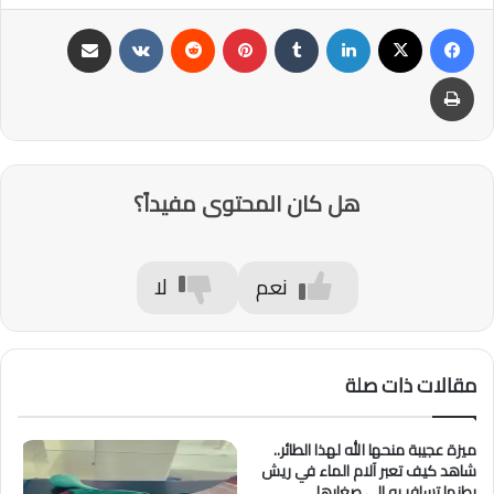
فيسبوك
‫X
لينكدإن
‏Tumblr
بينتيريست
‏Reddit
‏VKontakte
مشاركة عبر البريد
طباعة
هل كان المحتوى مفيداً؟
نعم
لا
مقالات ذات صلة
ميزة عجيبة منحها الله لهذا الطائر..
شاهد كيف تعبر آلام الماء في ريش
بطنها تسافر به إلى صغارها