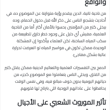
والواقع
من ناحية تانية، الدين بيقدم رؤية متوازنة عن الموضوع ده. في
أحاديث بتشجع الناس على ذكر الله قبل دخول الحمام، وده
بيخلي كتير من المؤمنين يحسوا بالأمان أكتر. أما من الناحية
العلمية، مفيش أي دليل على وجود خطر خارق للطبيعة من
سكب المياه الساخنة، لكن العلماء بيأكدوا إن المشكلة
الوحيدة ممكن تكون في مواسير المياه لو اتعرضت لحرارة
عالية بشكل مفاجئ.
الدمج بين التفسيرات العلمية والتعاليم الدينية ممكن يقلل كتير
من القلق، ويخلي الناس يتعاملوا مع الموضوع كجزء من
حياتهم اليومية بدون خوف مبالغ فيه، وفي نفس الوقت
يحافظوا على عاداتهم الروحية اللي بترتاح لها قلوبهم.
تأثير الموروث الشعبي على الأجيال