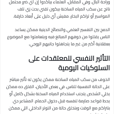
وراحة البال. وفي المقابل، العلماء بيأكدوا إن أي ضرر محتمل
ناتج عن سكب المياه الساخنة بيكون تقني بحت زي تلف
المواسير أو تراكم البخار، مفيش أي دليل على أبعاد خارقة.
الدمج بين التفسير العلمي والنصائح الدينية ممكن يساعد
الناس يقللوا من خوفهم المبالغ فيه ويتعاملوا مع الموضوع
بعقلانية أكبر من غير ما يتجاهلوا جانبهم الروحي.
التأثير النفسي للمعتقدات على
السلوكيات اليومية
الخوف من سكب المياه الساخنة ممكن يكون له تأثير مباشر
على الحالة النفسية للناس. في بعض الأحيان، القلق ده ممكن
يخلي الشخص يتجنب استخدام المياه السخنة بشكل كامل أو
يحط قواعد صارمة لنفسه قبل دخول الحمام. المشاعر دي
بتتراكم مع الوقت وبتخلق حالة من التوتر الداخلي اللي ممكن