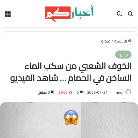
بحث عن
الوضع المظلم
الق
الرئيسية
/
فيديو
فيديو
الخوف الشعبي من سكب الماء
الساخن في الحمام … شاهد الفيديو
nour
2025-07-31
0
2٬966
3 دقائق