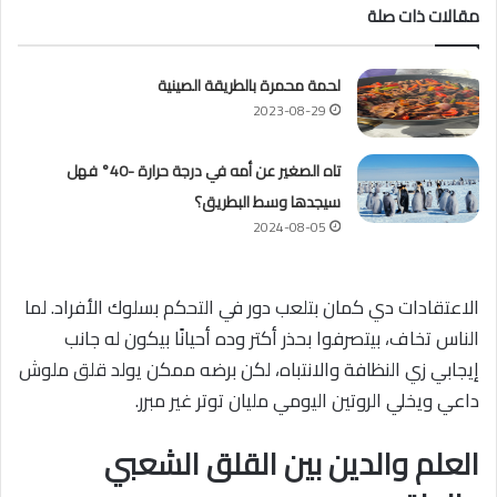
مقالات ذات صلة
لحمة محمرة بالطريقة الصينية
2023-08-29
تاه الصغير عن أمه في درجة حرارة -40° فهل
سيجدها وسط البطريق؟
2024-08-05
الاعتقادات دي كمان بتلعب دور في التحكم بسلوك الأفراد. لما
الناس تخاف، بيتصرفوا بحذر أكتر وده أحيانًا بيكون له جانب
إيجابي زي النظافة والانتباه، لكن برضه ممكن يولد قلق ملوش
داعي ويخلي الروتين اليومي مليان توتر غير مبرر.
العلم والدين بين القلق الشعبي