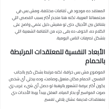
المعتقد ده موجود في ثقافات مختلفة، ومش بس في
مجتمعاتنا العربية، لكنه هنا متجذر أكتر بسبب القصص اللي
بتتناقل بين الأجيال. حتى لو مفيش دليل علمي واضح على
الكلام ده، الخوف ده بقى جزء من الثقافة الشعبية اللي
بتشكل تصرفات الناس اليومية.
الأبعاد النفسية للمعتقدات المرتبطة
بالحمام
الموضوع مش بس خرافة، لكنه مرتبط بشكل كبير بالجانب
النفسي. الحمام مكان منعزل وصامت، وده بيخلي أي شخص
يكون أكتر عرضة للشعور بالرهبة لو حصل أي شيء غريب زي
صوت المواسير أو بخار المياه. العقل بيبدأ يربط الأحداث دي
بمعتقدات قديمة عشان يلاقي تفسير.