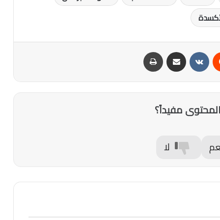
أكسدة
‏Reddit
‏VKontakte
مشاركة عبر البريد
طباعة
لمحتوى مفيداً؟
عم
لا