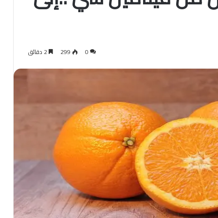
م
0
299
2 دقائق