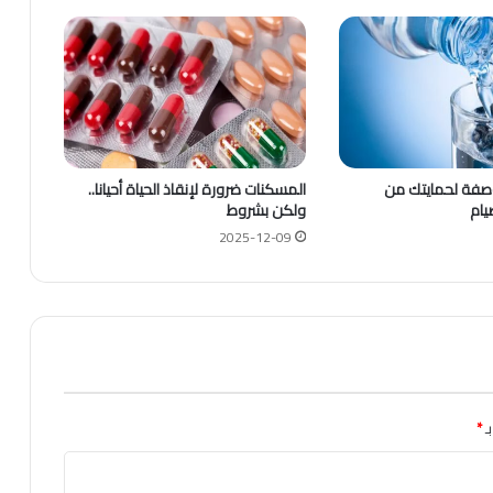
صفة لحمايتك من
المسكنات ضرورة لإنقاذ الحياة أحيانا..
يام
ولكن بشروط
2025-12-09
ـ
*