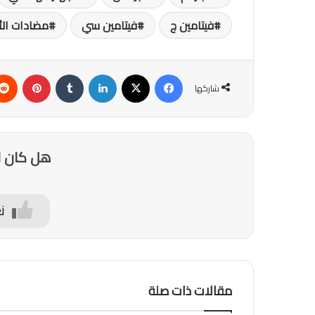
فيتامين ج
فيتامين سي
مضادات ال
فيسبوك
‫X
لينكدإن
‏Tumblr
بينتيريست
شاركها
هل كان ا
ن
مقالات ذات صلة