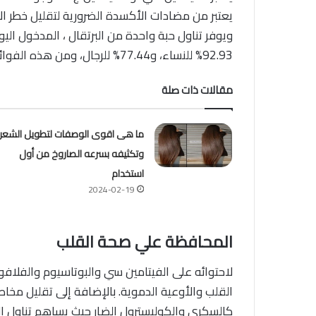
يعتبر من مضادات الأكسدة الضرورية لتقليل خطر ال
ويوفر تناول حبة واحدة من البرتقال ، المدخول الي
92.93% للنساء، و77.44% للرجال، ومن هذه الفوائد ما يلي:
مقالات ذات صلة
ما هى اقوى الوصفات لتطويل الشعر
وتكثيفه بسرعه الصاروخ من أول
استخدام
2024-02-19
المحافظة علي صحة القلب
لاحتوائه على الفيتامين سي والبوتاسيوم والفلافون
القلب والأوعية الدموية. بالإضافة إلى تقليل مخاط
كالسكري والكوليسترول الضار حيث يساهم تناول 