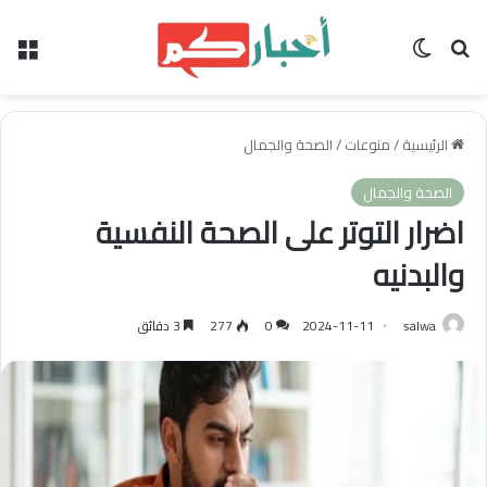
بحث عن
الوضع المظلم
الق
الرئيسية
/
منوعات
/
الصحة والجمال
الصحة والجمال
اضرار التوتر على الصحة النفسية
والبدنيه
salwa
2024-11-11
0
277
3 دقائق