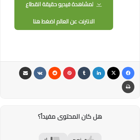
لمشاهدة فيديو حقيقة انقطاع
الانترنت عن العالم اضغط هنا
فيسبوك
‫X
لينكدإن
‏Tumblr
بينتيريست
‏Reddit
‏VKontakte
مشاركة عبر البريد
طباعة
هل كان المحتوى مفيداً؟