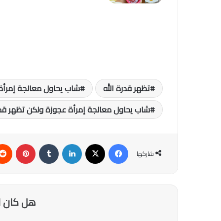
تظهر قدرة الله
شاب يحاول معالجة إمرأة
شاب يحاول معالجة إمرأة عجوزة ولكن تظهر قدرة ا
فيسبوك
‫X
لينكدإن
‏Tumblr
بينتيريست
شاركها
هل كان ا