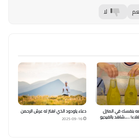
عم
لا
عه بنفسك في المنزل
دعاء ياودود الذي اهتز له عرش الرحمن
غلاء! …..شاهد بالفيديو
2025-09-16