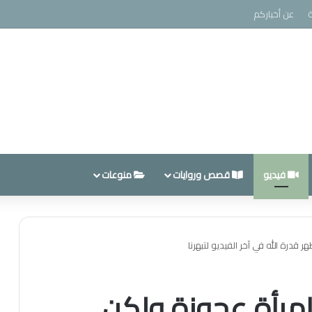
عن أخباركم
فيديو
قصص وروايات
منوعات
درة الله في آخر الفيديو لتبهرنا
مرأة عجوزة ولكن