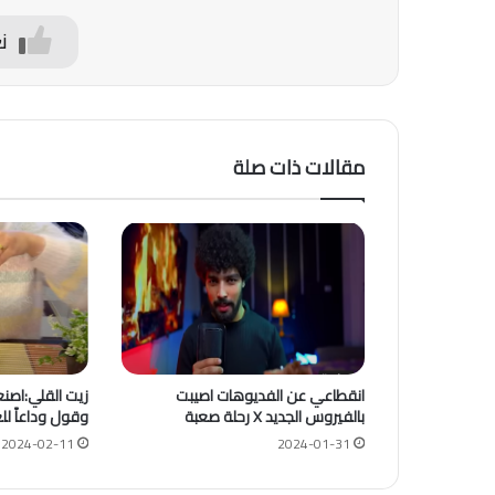
ن
مقالات ذات صلة
انقطاعي عن الفديوهات اصيبت
زيت القلي:اصن
بالفيروس الجديد X رحلة صعبة
وقول وداعاً لل
2024-02-11
2024-01-31