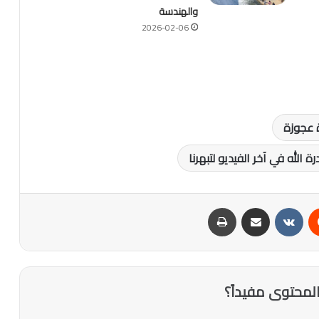
والهندسة
2026-02-06
 عجوزة
لله في آخر الفيديو لتبهرنا
‏Reddit
‏VKontakte
مشاركة عبر البريد
طباعة
لمحتوى مفيداً؟