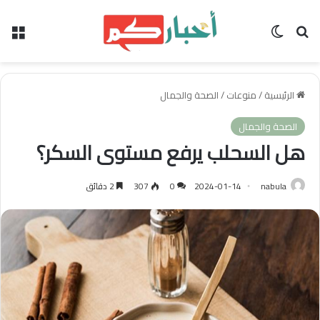
بحث عن
الوضع المظلم
الق
الرئيسية
/
منوعات
/
الصحة والجمال
الصحة والجمال
هل السحلب يرفع مستوى السكر؟
nabula
2024-01-14
0
307
2 دقائق