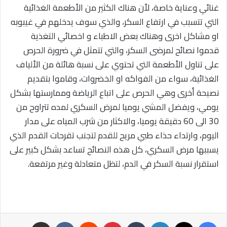
غنائي وعناية خاصة، لأن هناك الكثير من الأطعمة الغذائية
التي تتسبب في ارتفاع السكر، والذي سوف يدخلهم في غيبوبه
او مشاكل اخرى وهناك بعض الاطباء و اخصائي التغذية
قدموا نصائح لمرضى السكر، والتي تتمثل في ضرورة الحرص
على تناول الأطعمة التي تحتوي على نسبة هائلة من الألياف
الغذائية، سواء من الفواكه او الخضروات، وقاموا بتقديم
نصيحة أخرى وهي الحرص على اتباع الرياضة وممارستها بشكل
يومي، ويفضل المشي يوميا لمرض السكري لمده تتراوح من
30 الى 60 دقيقة يوميا، والاكثار من شرب المياه على مدار
اليوم، وارتداء حذاء طبي مريح للقدم لتجنب تقرحات القدم الذي
يسببها مرض السكري، كل هذه النصائح تساعد بشكل كبير على
استقرار نسبة السكر في الدم، لتظل متعادلة وغير مرتفعة.
فيسبوك
‫X
لينكدإن
‏Tumblr
بينتيريست
‏Reddit
‏VKontakte
مشاركة عبر البريد