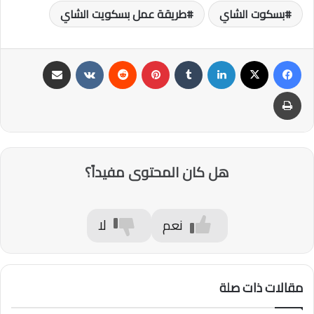
بسكوت الشاي
طريقة عمل بسكويت الشاي
فيسبوك
‫X
لينكدإن
‏Tumblr
بينتيريست
‏Reddit
‏VKontakte
مشاركة عبر البريد
طباعة
هل كان المحتوى مفيداً؟
نعم
لا
مقالات ذات صلة