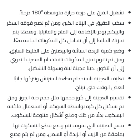
تشغيل الفرن على درجة حرارة متوسطة “180 درجة”.
سكب الدقيق في الإناء الكبير، ومن ثم نضع فوقه السكر
والبيكنج بودر بالإضافة إلى الملح والفانيليا. وبعدها يتم
تحريك الخليط إلى أن تتداخل كل المكونات الجافة معًا.
وضع كمية الزبدة السائلة والبيضتين على الخليط السابق.
ومن ثم نقوم بمزج المكونات باستخدام المضرب اليدوي
إلى أن تتكون لدينا عجينة لينة وسهلة التشكيل.
تغليف العجينة باستخدام قطعة استرتش ونتركها جانبًا
لبعض الوقت حتى ترتاح.
تقسيم العجينة إلى كور حجمها مثل حجم حبة الجوز، ومن
ثم تشكيل كل كرة بواسطة الشوكة. أو استعمال ماكينة
البسكوت بدلًا من ذلك وصنع أشكال متنوعة للبسكوت.
مسح الصينية التي سوف يتم وضع قطع البسكوت بها
بملعقة من الزيت أو الزبدة أو السمن، ومن ثم يتم وضع