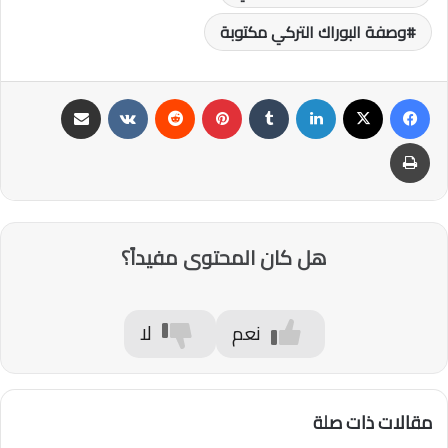
وصفة البوراك التركي مكتوبة
فيسبوك
‫X
لينكدإن
‏Tumblr
بينتيريست
‏Reddit
‏VKontakte
مشاركة عبر البريد
طباعة
هل كان المحتوى مفيداً؟
نعم
لا
مقالات ذات صلة