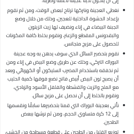
إلى أن يتكون لدينا عجينة ناعمة وطرية.
نغطي العجينة ونتركها ترتاح لبعض الوقت، ومن ثم نقوم
بإعداد الحشوة الداخلية للعجين، وذلك من خلال وضع
الجبنة البيضاء في إناء ونضيف لها زيت الزيتون
والبقدونس المقطع والزعتر، ونقوم بخلط كافة المكونات
للحصول على مزيج متجانس.
نقوم بتحضير السائل الذي سوف يدهن به وجه عجينة
البوراك التركي، وذلك عن طريق وضع البيض في إناء ومن
ثم نخفقه باستخدام المضرب السليكون أو الكهربائي وبعد
أن يصبح لون البيض أبيض فاتح نضع فوقها كمية الحليب
مع الملح والزيت والقشطة والفلفل الأسود والزبادي،
ونقوم بالخلط إلى أن نحصل على مزيج سائل.
نأتي بعجينة البوراك التي قمنا بتحضيرها سابقًا ونقسمها
إلى 12 كرة متساوي الحجم، ومن ثم نرشها ببعض
الطحين.
توزيع القليل من الطحين على قطعة مسطحة من الخشب،